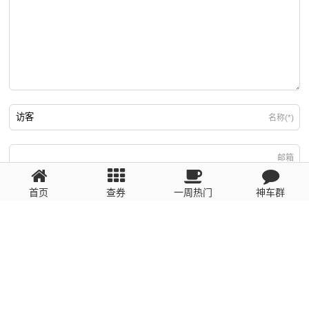
名称(*)
邮箱
首页
查券
一周热门
神车群
游客
回复需填写必要信息
粤ICP备2023110056号
提醒：数据源于网络，未经验证，请自行甄别，谨防受骗！ 如有侵权、不良信
息请第一时间联系我们删除！1481663575@qq.com
网站地图