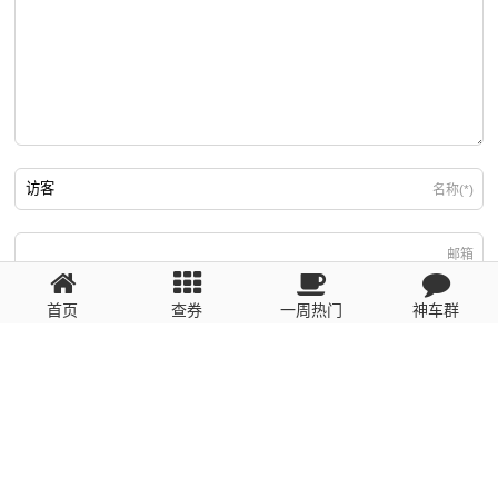
名称(*)
邮箱
首页
查券
一周热门
神车群
游客
回复需填写必要信息
粤ICP备2023110056号
提醒：数据源于网络，未经验证，请自行甄别，谨防受骗！ 如有侵权、不良信
息请第一时间联系我们删除！1481663575@qq.com
网站地图