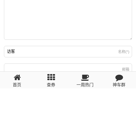
名称(*)
邮箱
首页
查券
一周热门
神车群
游客
回复需填写必要信息
粤ICP备2023110056号
提醒：数据源于网络，未经验证，请自行甄别，谨防受骗！ 如有侵权、不良信
息请第一时间联系我们删除！1481663575@qq.com
网站地图