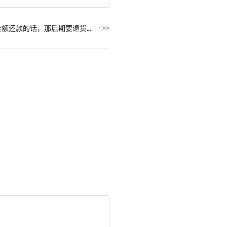
京东如果把用白条支付的订单用余额还款的话，那后期要退货的话，货款是退哪里