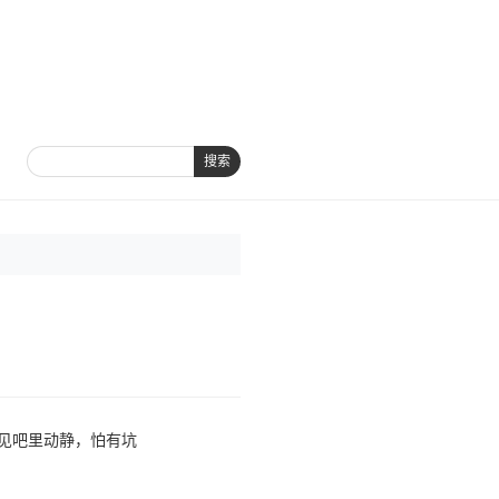
搜索
，没见吧里动静，怕有坑