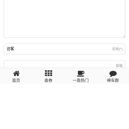
名称(*)
邮箱
首页
查券
一周热门
神车群
游客
回复需填写必要信息
粤ICP备2023110056号
提醒：数据源于网络，未经验证，请自行甄别，谨防受骗！ 如有侵权、不良信
息请第一时间联系我们删除！1481663575@qq.com
网站地图