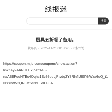
线报迷
搜索
厨具五折领了备用。
发布员
2025-11-21 00:57:46
0条评论
https://coupon.m.jd.com/coupons/show.action?
linkKey=AAROH_xIpeffAs_-
naABEFoeHTBs4Oqhs1Ez66eqLjFtvdq2Y8RlnflU80YhWza6uQ_t1
N88ItVW2QR6Mtld3bLTdlEF6A