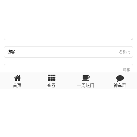
名称(*)
邮箱
首页
查券
一周热门
神车群
游客
回复需填写必要信息
粤ICP备2023110056号
提醒：数据源于网络，未经验证，请自行甄别，谨防受骗！ 如有侵权、不良信
息请第一时间联系我们删除！1481663575@qq.com
网站地图