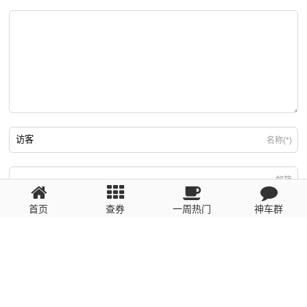
名称(*)
邮箱
首页
查券
一周热门
神车群
游客
回复需填写必要信息
粤ICP备2023110056号
提醒：数据源于网络，未经验证，请自行甄别，谨防受骗！ 如有侵权、不良信