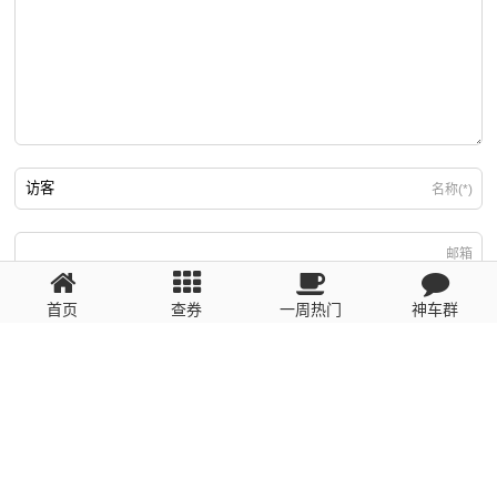
名称(*)
邮箱
首页
查券
一周热门
神车群
游客
回复需填写必要信息
粤ICP备2023110056号
提醒：数据源于网络，未经验证，请自行甄别，谨防受骗！ 如有侵权、不良信
息请第一时间联系我们删除！1481663575@qq.com
网站地图