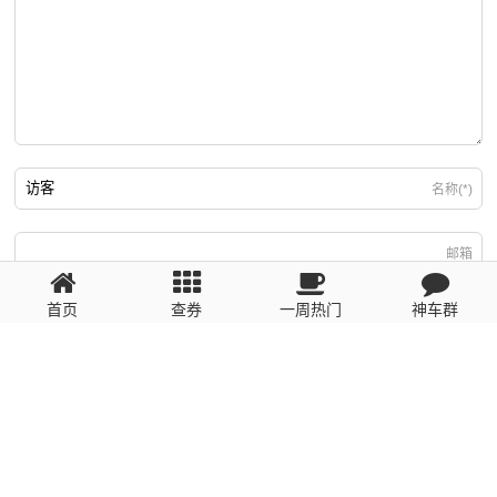
名称(*)
邮箱
首页
查券
一周热门
神车群
游客
回复需填写必要信息
粤ICP备2023110056号
提醒：数据源于网络，未经验证，请自行甄别，谨防受骗！ 如有侵权、不良信
息请第一时间联系我们删除！1481663575@qq.com
网站地图