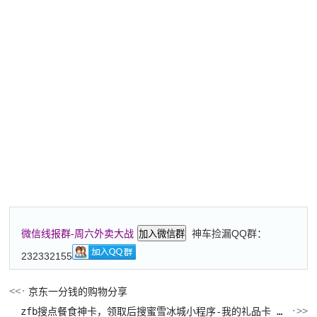
神车捡漏QQ群：
微信线报群-周六外卖大战
加入微信群
232332155
京东一分钱的购物分享
zfb搜点餐食神卡，领取后搜蜜雪冰城小程序-我的礼品卡 充 5 反复两次