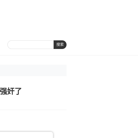
搜索
被强奸了