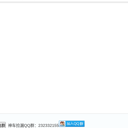
神车捡漏QQ群：232332155
信群