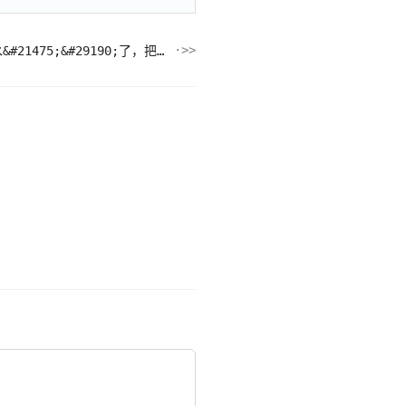
昨晚家里的京东京造净水器，进水&#21475;&#29190;了，把家里的淹了