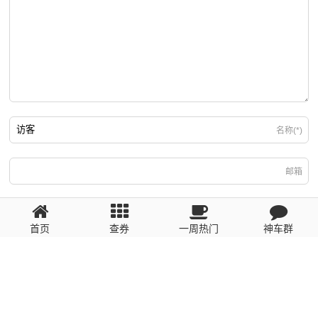
名称(*)
邮箱
游客
回复需填写必要信息
首页
查券
一周热门
神车群
粤ICP备2023110056号
提醒：数据源于网络，未经验证，请自行甄别，谨防受骗！ 如有侵权、不良信
息请第一时间联系我们删除！1481663575@qq.com
网站地图