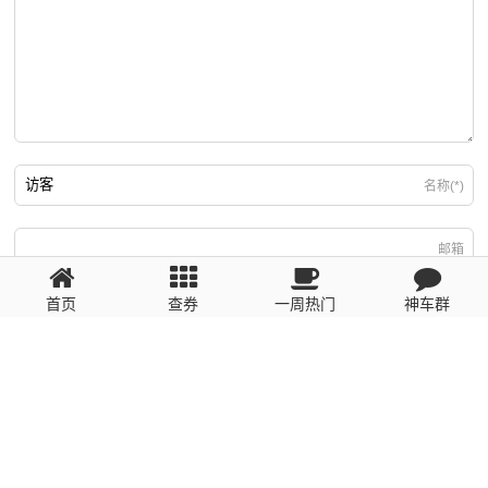
名称(*)
邮箱
首页
查券
一周热门
神车群
游客
回复需填写必要信息
粤ICP备2023110056号
提醒：数据源于网络，未经验证，请自行甄别，谨防受骗！ 如有侵权、不良信
息请第一时间联系我们删除！1481663575@qq.com
网站地图