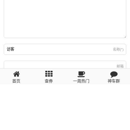
名称(*)
邮箱
首页
查券
一周热门
神车群
游客
回复需填写必要信息
粤ICP备2023110056号
提醒：数据源于网络，未经验证，请自行甄别，谨防受骗！ 如有侵权、不良信
息请第一时间联系我们删除！1481663575@qq.com
网站地图