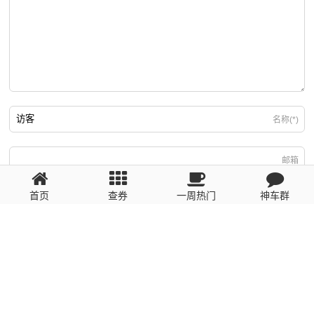
名称(*)
邮箱
首页
查券
一周热门
神车群
游客
回复需填写必要信息
粤ICP备2023110056号
提醒：数据源于网络，未经验证，请自行甄别，谨防受骗！ 如有侵权、不良信
息请第一时间联系我们删除！1481663575@qq.com
网站地图