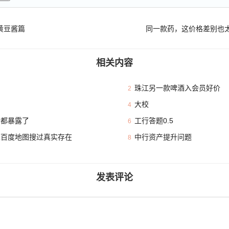
 黄豆酱篇
同一款药，这价格差别也太
相关内容
珠江另一款啤酒入会员好价
2
大校
4
本都暴露了
工行答题0.5
6
且百度地图搜过真实存在
中行资产提升问题
8
发表评论