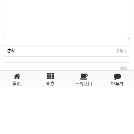
名称(*)
邮箱
首页
查券
一周热门
神车群
游客
回复需填写必要信息
粤ICP备2023110056号
提醒：数据源于网络，未经验证，请自行甄别，谨防受骗！ 如有侵权、不良信
息请第一时间联系我们删除！1481663575@qq.com
网站地图