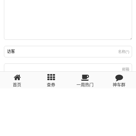
名称(*)
邮箱
首页
查券
一周热门
神车群
游客
回复需填写必要信息
粤ICP备2023110056号
提醒：数据源于网络，未经验证，请自行甄别，谨防受骗！ 如有侵权、不良信
息请第一时间联系我们删除！1481663575@qq.com
网站地图