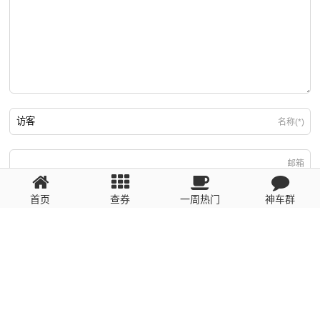
名称(*)
邮箱
首页
查券
一周热门
神车群
游客
回复需填写必要信息
粤ICP备2023110056号
提醒：数据源于网络，未经验证，请自行甄别，谨防受骗！ 如有侵权、不良信
息请第一时间联系我们删除！1481663575@qq.com
网站地图