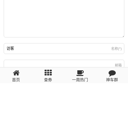
名称(*)
邮箱
首页
查券
一周热门
神车群
游客
回复需填写必要信息
粤ICP备2023110056号
提醒：数据源于网络，未经验证，请自行甄别，谨防受骗！ 如有侵权、不良信
息请第一时间联系我们删除！1481663575@qq.com
网站地图