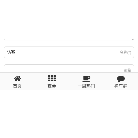
名称(*)
邮箱
首页
查券
一周热门
神车群
游客
回复需填写必要信息
粤ICP备2023110056号
提醒：数据源于网络，未经验证，请自行甄别，谨防受骗！ 如有侵权、不良信
息请第一时间联系我们删除！1481663575@qq.com
网站地图