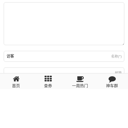
名称(*)
邮箱
首页
查券
一周热门
神车群
游客
回复需填写必要信息
粤ICP备2023110056号
提醒：数据源于网络，未经验证，请自行甄别，谨防受骗！ 如有侵权、不良信