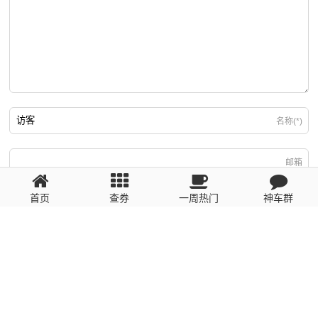
名称(*)
邮箱
首页
查券
一周热门
神车群
游客
回复需填写必要信息
粤ICP备2023110056号
提醒：数据源于网络，未经验证，请自行甄别，谨防受骗！ 如有侵权、不良信
息请第一时间联系我们删除！1481663575@qq.com
网站地图