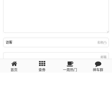
名称(*)
邮箱
首页
查券
一周热门
神车群
游客
回复需填写必要信息
粤ICP备2023110056号
提醒：数据源于网络，未经验证，请自行甄别，谨防受骗！ 如有侵权、不良信
息请第一时间联系我们删除！1481663575@qq.com
网站地图