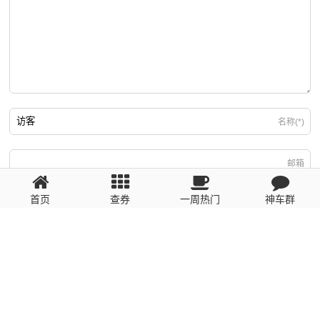
名称(*)
邮箱
首页
查券
一周热门
神车群
游客
回复需填写必要信息
粤ICP备2023110056号
提醒：数据源于网络，未经验证，请自行甄别，谨防受骗！ 如有侵权、不良信
息请第一时间联系我们删除！1481663575@qq.com
网站地图