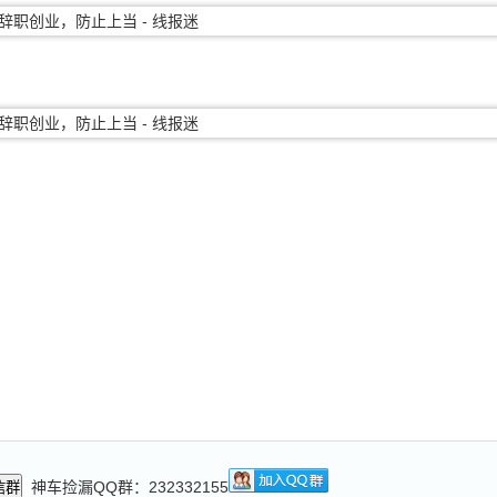
神车捡漏QQ群：232332155
信群