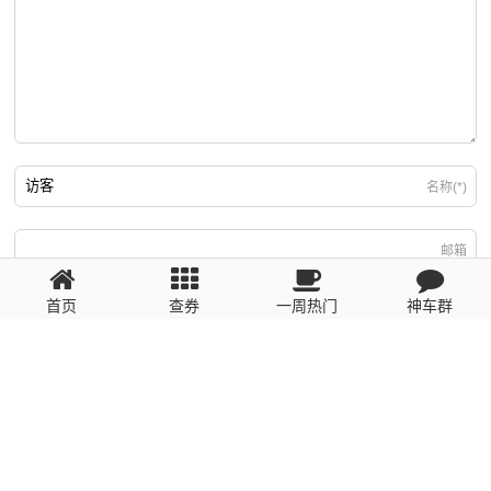
名称(*)
邮箱
首页
查券
一周热门
神车群
游客
回复需填写必要信息
粤ICP备2023110056号
提醒：数据源于网络，未经验证，请自行甄别，谨防受骗！ 如有侵权、不良信
息请第一时间联系我们删除！1481663575@qq.com
网站地图