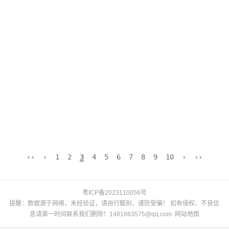
‹‹
‹
1
2
3
4
5
6
7
8
9
10
›
››
粤ICP备2023110056号
提醒：数据源于网络，未经验证，请自行甄别，谨防受骗！ 如有侵权、不良信
息请第一时间联系我们删除！1481663575@qq.com
网站地图