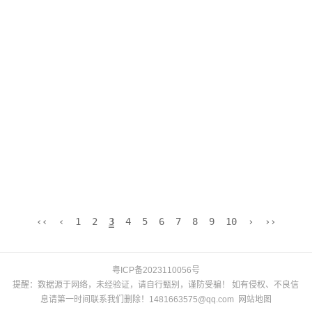
‹‹
‹
1
2
3
4
5
6
7
8
9
10
›
››
粤ICP备2023110056号
提醒：数据源于网络，未经验证，请自行甄别，谨防受骗！ 如有侵权、不良信
息请第一时间联系我们删除！1481663575@qq.com
网站地图