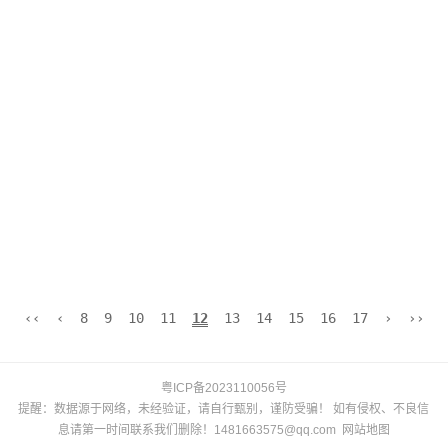
‹‹
‹
8
9
10
11
12
13
14
15
16
17
›
››
粤ICP备2023110056号
提醒：数据源于网络，未经验证，请自行甄别，谨防受骗！ 如有侵权、不良信
息请第一时间联系我们删除！1481663575@qq.com
网站地图