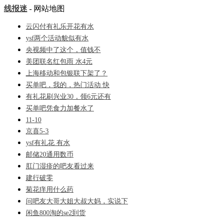
线报迷
- 网站地图
云闪付有礼乐开花有水
ysf两个活动貌似有水
央视频中了这个，值钱不
美团联名红包雨 水4元
上海移动和包银联下架了？
买单吧，我的，热门活动 快
有礼花刷兴业30，领6元还有
买单吧凭食力加餐水了
11-10
京喜5-3
ysf有礼花 有水
邮储20通用数币
肛门湿疹的吧友看过来
建行破零
菊花痒用什么药
问吧友大哥大姐大叔大妈，实说下
闲鱼800淘的se2到货