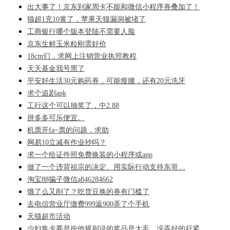
出大事了！京东到家周卡不能和微信小程序券叠加了！
猫超1充10黄了，苹果天猫漏洞被堵了
工商银行哪个版本登陆不需要人脸
京东生鲜玉米粒刚需好价
18cm们，求网上注销营业执照教程
天天基金我号黑了
平安好生活30元购药券，可能瘦腰，还有20元洗牙
求个追剧apk
工行这个可以抽奖了，中2.88
拼多多可乐便宜。
机票开fa~票的问题，求助
网易10立减有作业抄吗？
求一个给证件照免费换装的小程序或app
做了一个违背祖宗的决定、用实际行动支持东哥…
淘宝88骗子微信a846284662
饿了么又削了？吃货豆换的券有门槛了
去电信营业厅缴费999返900弄了个手机
天猫超市活动
少妇集卡要是按他规则说的奖品是大毛，没弄好的赶紧