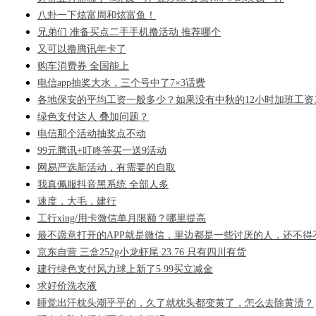
八卦一下炫富周和炫富鱼！
兄弟们 准备买点二手手机撸活动 推荐哪个
又可以撸腾讯年卡了
购车消费券 全国能上
电信app抽奖大水，三个号中了7×3话费
各地保安的平均工资一般多少？如果没有中秋的12小时加班工资
绿色支付达人 叠加问题？
电信那个活动抽奖点不动
99元腾讯+叮咚等买一送9活动
网易严选新活动，有需要的自取
我真佩服抖音黑系统 全部人多
速度，大毛，建行
工行xing/用卡微信单月限额？哪里提高
最不愿意打开的APP就是微信，里边都是一些讨厌的人，还不得
京东自营 三盒252g小龙虾尾 23.76 只有四川有货
建行绿色支付风力球上新了5.99买立减金
求好价洗衣液
睡觉出汗枕头潮乎乎的，久了就枕头都变黄了，怎么去除黄渍？