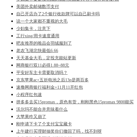
美团外卖邮储数币支付
自己开店办了2个银行收款牌可以自己刷卡吗
说一个大家都不重视的大毛
少妇集卡，注意下
工行xing/用卡速度通用
吧友推荐的唯品会羽绒服到了
老农飞湖北快最低6.66
天天基金大毛，定投充能站更新
网商银行双11必得1.88~88元
平安好车主卡需要取消吗？
京东苹果ac+五折电池之后13p是两百多
速撸网商银行福利金+11月11开红包
小程序红包速
拼多多去买15promax，原色有货，刚刚黑色15promax 9800能买
沃尔玛不能合并意味着什么
大苹果咋又崩了
刚申请下卡了个支付宝宝藏卡
上午建行买理财抽奖你们撤回了吗，找不到呀