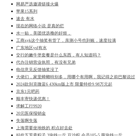
网易严选邀请链接火爆
苹果15系列
速去 有水
现在的网络小说 是真的烂
水一贴，美团优选撸的好烦，
工商xyk这个抽奖有货了，亲测小号也到账，速度拉满
广东地区ysf有水
交行的嫩牛堡套餐是什么东西，有人知道吗？
代办注销营业执照，有没有兄弟
电信意见反馈抽奖没了
大佬们，家里蟑螂特别多，用哪个有用啊，我记得之前巴黎说过
2024款别克微蓝6 430km版上市 限量特价9.98万元起
京东1元吧药
顺丰寄快递优惠！
求解工行9920
20元医保报销金
失落啊失落
上海需要坐地铁的 积点好去处
好价五芳斋粽子 3块钱一斤 豆沙粽 会员105-5 两块钱一斤