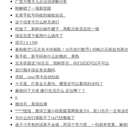
广发月撸大几百活动讲解分析
刚解锁了一项新技能
长辈手机号码收到催收短信..
这个信誉卡怎么样兄弟们
吃饭了，新鲜出锅牛腱子，再配点炝花生吃一顿
现在百度下载用什么插件了
添可2.0 1390
春秋航空5元京东卡待领取！10月农行数币1.99购25元权益包再
新手机，新号码有什么好撸的，果熟
京东答题送700京豆，我刚答完，你们试试可以不可以
农行顺丰现在有名额吗
求助，xing/用卡自动扣款
十月底，打算去九寨沟。哪里还可以看得到水吗？
麻烦问下大佬 建行生活怎么 定位啊？？
tt
微信毛，真假自测
****线报，雅诗兰黛小棕瓶眼霜两瓶装359，双11也不一定有这
为什么你们领取不了ck已经撸疯了
孩子小学有的试卷不会做，想买个学习笔，一扫就有答案。麻烦