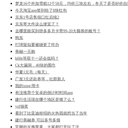
梦龙16个外加雪糕12个58元，均价三块左右，冬天了是否好价自
今天淘宝app签到给了8块红包
京东1号店售假口红后续2
京东寄大件这么便宜了？
去哪里能买到拼多多月卡带99-20大额券的账号？
狗东
打球疑似要被碰瓷了咋办
善融一元购
k60e等双十一还会低吗？
Ck大漏洞，40块的围巾
华夏1元毛（每天）
广发3元还款券等，社群新人
我的xing/用卡
有没推荐个安卓的倒计时时间app
建行生活现在哪个地区是饿了么？
yzf抽奖
看到了比亚迪校招的火热我就想当了当年
建行善融券 可以多号多领
官网的反撸苹果，大家都打开玩了没