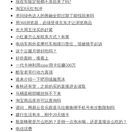
现在车险定损都不亲自来了吗?
淘宝8元红包冲
求问绿色达人的善融全部过期了能找回来吗
用360浏览器，必须登录京东才让浏览商品
光大周五没买的赶紧
小红薯怎么发联系方式？有果
电动车和外卖摩托车相撞55责任，现被骑手起诉
这个云腿月饼好吃吗？
好价面粉，接着上
一代卡神利用xing/用卡狂赚500万
酷安老哥行动力真强
谁来介绍一下吧羽绒服黑冰
春秋还有货，之前的买的直接进去读取
马桶盖根部螺丝拆不下来
淘宝商品库存可以查询吗
请问，网易云音乐跟喜马拉雅换绑手机号有次数限制吗
建行生活有水，刚中20天猫卡
瓶装蜂蜜是怎么吃的？是倒一点泡水喝，还是直接这么吃的？
电信话费