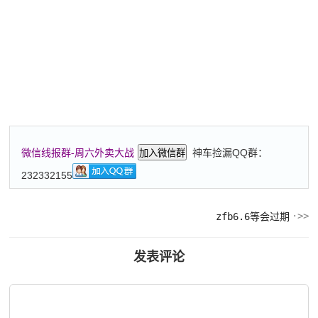
神车捡漏QQ群：
微信线报群-周六外卖大战
加入微信群
232332155
zfb6.6等会过期
发表评论