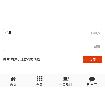
名称(*)
邮箱
游客
回复需填写必要信息
首页
查券
一周热门
神车群
粤ICP备2023110056号
提醒：数据源于网络，未经验证，请自行甄别，谨防受骗！ 如有侵权、不良信
息请第一时间联系我们删除！1481663575@qq.com
网站地图