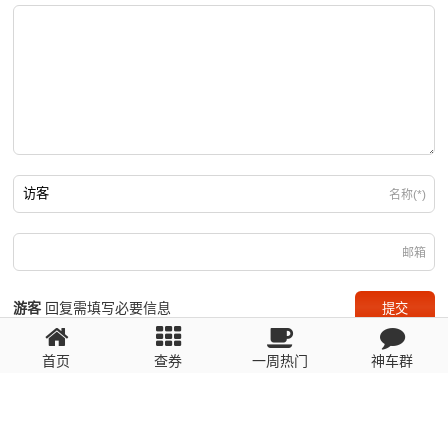
名称(*)
邮箱
游客
回复需填写必要信息
首页
查券
一周热门
神车群
粤ICP备2023110056号
提醒：数据源于网络，未经验证，请自行甄别，谨防受骗！ 如有侵权、不良信