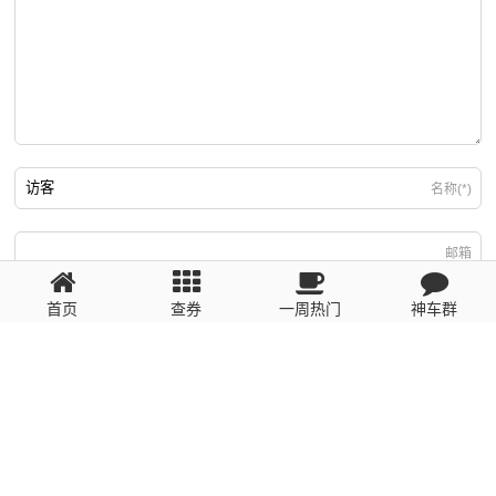
名称(*)
邮箱
首页
查券
一周热门
神车群
游客
回复需填写必要信息
粤ICP备2023110056号
提醒：数据源于网络，未经验证，请自行甄别，谨防受骗！ 如有侵权、不良信
息请第一时间联系我们删除！1481663575@qq.com
网站地图