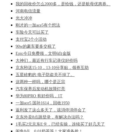
我的回收价怎么2000多，是给钱，还是航母优惠券。
河南电信流量
光大冲冲
刚才的一加ace5有个想法
车险今天可以买了
支付宝2个小活动
90w的豪车要多交税了
Epic今日免费领，文明6白金版
大神们，最近有行车记录仪好价吗
京东秒送15-10，13-10分享贴，领券互助
五星砖豹的 电子防盗关不掉了。
这两种一样吗，哪个是正宗
汽车保养后发动机故障灯亮
华为80PRO 有好价吗，1T
一加ace5 国补1614，回收1950
返利发了这么多天了，该消停消停会了
京东外卖8点跳登录，有解决办法吗？
1毛买2元京东E卡，已经实操，连续买了好几天了
闲鱼8点，0.01奶茶等！大家准备抢！