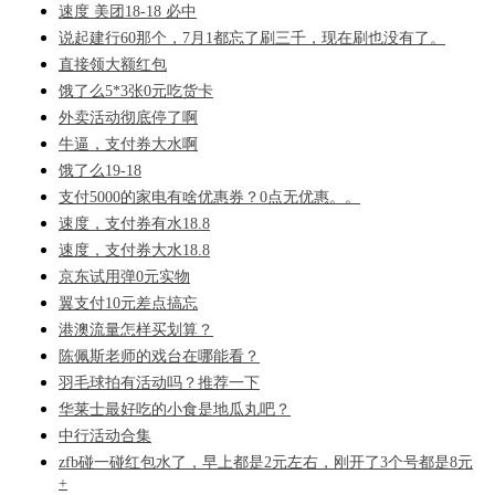
速度 美团18-18 必中
说起建行60那个，7月1都忘了刷三千，现在刷也没有了。
直接领大额红包
饿了么5*3张0元吃货卡
外卖活动彻底停了啊
牛逼，支付券大水啊
饿了么19-18
支付5000的家电有啥优惠券？0点无优惠。。
速度，支付券有水18.8
速度，支付券大水18.8
京东试用弹0元实物
翼支付10元差点搞忘
港澳流量怎样买划算？
陈佩斯老师的戏台在哪能看？
羽毛球拍有活动吗？推荐一下
华莱士最好吃的小食是地瓜丸吧？
中行活动合集
zfb碰一碰红包水了，早上都是2元左右，刚开了3个号都是8元
+