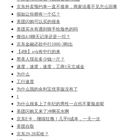
京东外卖预约单一直不接单，商家说看不见怎么回事
假如让你拥有一个亿？
美团闪购可以买的很多
美团买水有遇到骑手给脸色的吗
微信4.0聊天记录还是一坨？
京东金融还款中行1000-3刚出
【4快】xyk有中行的来
黑美人现在多少钱一斤？
速度，速度，速度，工商1元立减金
为什么
工行速度
为什么我的余利宝优享版没有了
1
为什么很多上了年纪的男性一点也不要脸皮呢
美团闪购又来了冲啊买水啊
京东E卡，继续狂撸！几乎0成本，一天一次
美团自取
京东29-28买啥？