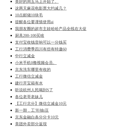
美好的周五马上开始了。
这两天麻花电影票大约减几？
10点邮储10块毛
提醒各位要谨慎使用ai
我朋友圈的超市主娃哈哈产品全线在大促
厨具200-100买啥
支付宝收钱音响可以一分钱买
工行消费季四川有些有特邀60
中行立减金
小米手机0撸视频会员。
京东洗车哪里有收的
工行微信立减金
建行开宝箱有水
听说杭州人民喝到S了
各位老哥老妹儿
【工行北分】微信立减金10元
新一期，工'珩抽i豆
京东金融白条分分卡10元
美团外卖部分返现