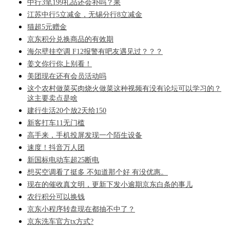
中行3笔199礼品还会补吗？果
江苏中行5立减金，无锡分行8立减金
猫超5元赠金
京东积分兑换商品的有效期
海尔壁挂空调 F12报警有吧友遇见过？？？
姜文你行你上别看！
美团现在还有会员活动吗
这个农村做菜买肉烧火做菜这种视频有没有论坛可以学习的？
这主要卖点是啥
建行生活20个放2天给150
新客打车11无门槛
高手来，手机投屏发现一个陌生设备
速度！抖音万人团
新国标电动车超25断电
想买空调看了挺多 不知道那个好 有没优惠。
现在的催收真文明，更新下发小逾期京东白条的事儿
农行积分可以换钱
京东小程序转盘现在都抽不中了？
京东洗车官方tx方式?