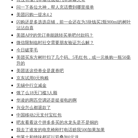
问一下各位大神，帮人充话费到哪里接单
美团闪购一提水4.2
闪购还是多选选店铺，前一会还在为3块钱买2瓶900ml的树叶
沾沾自喜
美团APP的凭订单能跳转买单吧付款吗？
微信限制临时社交需要朋友验证怎么解？
今日破零毛
美团买东方树叶扫了几个码。5毛红包，或一元换购一瓶50毫
升的
美团送这些券全是废券吧
京东试用0元狗粮
无锡中行立减金
饿了么18无门槛3人额
华凌的两匹空调还是挺省电的啊
兴业怎么都退款了
中国移动2元支付宝红包
吧友看看这个拼多多买的水龙头是不是铜的
我去了谁发的电竞椅刚打电话赔我500加果加果
华莱士和绝味都可以双叠加0元送