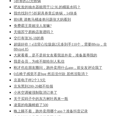
5折券的22元铁锅
吧友发的抽水器能用于12.9L的桶装水吗？
我也找到个5折厨具券章丘铁锅，14块多
前6果 请教马桶凑单问题张大妈看到
免费霸王茶姬没人发嘛?
天猫苏宁易购店靠谱吗？
交行有张36-18的券
超级好价！e洁背心垃圾袋2元多到手110个，需要88vip，非
88vip4.85
大家看看，是不是前女友看我送外卖，准备羞辱我的
我是会员，为啥不能给别人私信
刚才也在朋友圈问，跑外卖用什么app，前女友评论我了
0点椅子感觉不是bug 然后没付款 居然没取消？
京喜电子秤2个3.9元
京东黑到200-20都不给领
小米空调被强制取消订单了
关于买码子中的东方树叶再来一瓶
凌晨的电脑椅赔了500
晚上睡不着，跑外卖用哪个app？准备抖音记录