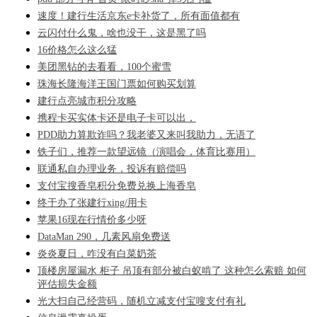
速度！建行生活京东e卡补货了，所有面值都有
云闪付什么鬼，啥也没干，这是黑了吗
16价格怎么这么猛
美团黑钻的去看看，100个蜜雪
珠海长隆海洋王国门票如何购买划算
建行点亮城市积分攻略
携程卡买实体卡还是电子卡可以出，
PDD助力算欺诈吗？我老婆又来叫我助力，无语了
铁子们，推荐一款望远镜（演唱会，体育比赛用）
联通私自办理业务，投诉有赔偿吗
支付宝搜香皂积分免费兑换上海香皂
终于办了张建行xing/用卡
苹果16现在行情价多少呀
DataMan 290，几素风扇免费送
炎炎夏日，咋没有白菜奶茶
顶楼房屋漏水 柜子 吊顶有部分被白蚁啃了 这种怎么索赔 如何
评估损失金额
光大扫自己经营码，随机立减支付宝嗖支付有礼