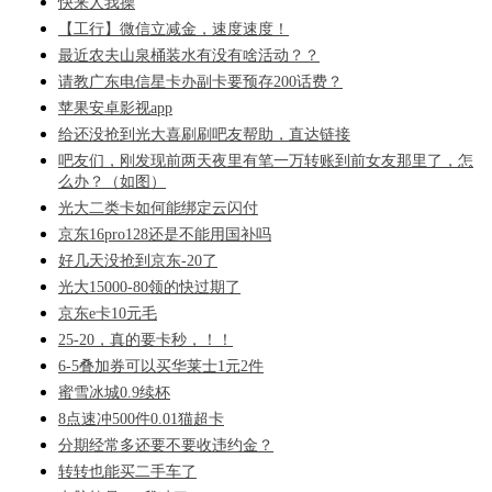
快来人我操
【工行】微信立减金，速度速度！
最近农夫山泉桶装水有没有啥活动？？
请教广东电信星卡办副卡要预存200话费？
苹果安卓影视app
给还没抢到光大喜刷刷吧友帮助，直达链接
吧友们，刚发现前两天夜里有笔一万转账到前女友那里了，怎
么办？（如图）
光大二类卡如何能绑定云闪付
京东16pro128还是不能用国补吗
好几天没抢到京东-20了
光大15000-80领的快过期了
京东e卡10元毛
25-20，真的要卡秒，！！
6-5叠加券可以买华莱士1元2件
蜜雪冰城0.9续杯
8点速冲500件0.01猫超卡
分期经常多还要不要收违约金？
转转也能买二手车了