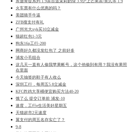
库迪青提系列 1.9茶百道茉莉奶绿 3.9沪上芒果茶/美式等 1.9
火车票有什么优惠的吗？
美团骑手牛逼
ZFB搜支付有礼
广州光大xyk买10立减金
猫超红包1-3元
狗东16p工行-200
网商好久都没发红包了 之前好多
浦发小毛组合
这几天一直有人偷我苹果帐号，这个他偷到有用？我没有果照
在里面
今天抽签的鞋子有人收么
深圳工行，每周五5.8立减金
KFC炸鸡大享桶便宜购买方法40-20
饿了么 提交订单前 浦发-10
速度，工行e生活美好星期五
天猫超市2元速度
翼支付的周五名存实亡了？
9-8