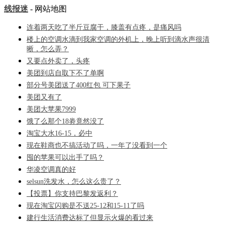
线报迷
- 网站地图
连着两天吃了半斤豆腐干，膝盖有点疼，是痛风吗
楼上的空调水滴到我家空调的外机上，晚上听到滴水声很清
晰，怎么弄？
又要点外卖了，头疼
美团到店自取下不了单啊
部分号美团送了400红包 可下果子
美团又有了
美团大苹果7999
饿了么那个18劵竟然没了
淘宝大水16-15，必中
现在鞋商也不搞活动了吗，一年了没看到一个
囤的苹果可以出手了吗？
华凌空调真的好
selsun洗发水，怎么这么贵了？
【投票】你支持巴黎发返利？
现在淘宝闪购是不送25-12和15-11了吗
建行生活消费达标了但显示火爆的看过来