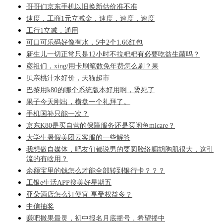
哥哥们京东手机以旧换新估价准不准
速度，工商1元立减金，速度，速度，速度
工行1立减，通用
可口可乐码好像有水，5中2个1.66红包
新生儿一切正常只是12小时不拉粑粑有必要吃益生菌吗？
彦祖们，xing/用卡刷笔数免年费怎么刷？果
贝亲桃汁水好价，天猫超市
巴黎用k80的哪个系统版本好用啊，烫死了
果子今天刚出，横盘一个礼拜了。
手机国补只能一次？
京东K80是买自营的保障服务还是买闲鱼micare？
大学生暑假美团云客服的一些解答
我想做自媒体，吧友们都说男的要圆脸络腮胡胸肌很大，这引
流的有啥用？
余额宝里的钱怎么才能全部转到银行卡？？？
工银e生活APP搜美好星期五
亚朵酒店怎么订便宜 享受权益多？
中信抽奖
赚吧撒果最灵，初中报名月底摇号，希望摇中