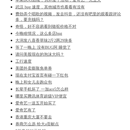
苹果BUG后续，另外发个活动，爱奇艺一元五天
武汉 bug 速度，其他城市也看看有没有
费劲弄个唱歌的视频，发去抖音，还没有吧里的观看跟评论
多，要充钱吗？
奇怪，好不容易看到骆驼价格不对
今晚啥情况，这么多店bug
大润发八喜香草味2斤2两29块多
等了一晚上 没有BUG阿 睡觉了
请问美股现在的泡沫大吗？
工行速度
美团外卖膨胀免单券
现在支付宝首页有碰一下红包
晚上和女儿去跑众包
长辈手机坏了 一加ace5怎么样
哪里买腾讯体育超级VIP便宜
爱奇艺一送五开始买了
爱奇艺有了
香港重庆大厦不要去
券商怎么选 给大a贡献点