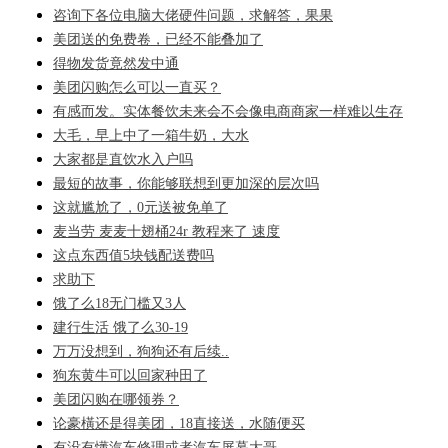
咨询下各位电脑大佬硬件问题，求解答，果果
美团送的免费卷，已经不能叠加了
得物发货竟然发中通
美团闪购怎么可以一直买？
有感而发。实体餐饮未来会不会像电商商家一样难以生存
大毛，早上中了一箱牛奶，大水
大家都是直饮水入户吗
最短的故事，你能够联想到更加深的层次吗
这就尴尬了，0元送被免单了
麦当劳 麦麦十翅桶24r 教程来了 速度
这点东西值5块钱配送费吗
求助下
饿了么18无门槛又3人
建行生活 饿了么30-19
万万没想到，狗狗还有后续..
狗东黄牛可以回家种田了
美团闪购在哪领券？
论豪橫还是得美团，18直接送，水随便买
有没有懂汽车修理或者汽车屏幕大哥