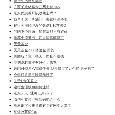
建行生活财富会员
广西邮政储蓄卡云网支付10-5
京东优惠券可以收回去吗？
我草！这一脚油门下去都得漂移吧
建行客服经理发的微信1-10立减金
问吧友个问题，爬爬垫那里有好价
推荐个流量卡，四大运营商都可
天天基金
天天基金2000体验金 新的
美团玩了我一整天，而且不给钱
空调滤芯哪里有好价，果熟
云闪付62怎么完成任务,我是错过了几个亿,果子熟了
今年好多学平险都作妖了
关于E卡问题？
建行生活钱包如何注销
京东plus开通可以用e卡？
微信和支付宝收款码能合一么
洪恩识字和拼音谁有？官网卖太贵了
意外收获600元