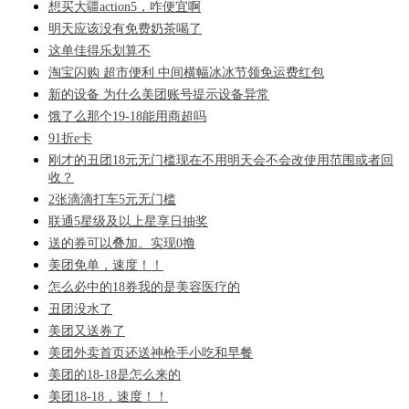
想买大疆action5，咋便宜啊
明天应该没有免费奶茶喝了
这单佳得乐划算不
淘宝闪购 超市便利 中间横幅冰冰节领免运费红包
新的设备 为什么美团账号提示设备异常
饿了么那个19-18能用商超吗
91折e卡
刚才的丑团18元无门槛现在不用明天会不会改使用范围或者回
收？
2张滴滴打车5元无门槛
联通5星级及以上星享日抽奖
送的券可以叠加。实现0撸
美团免单，速度！！
怎么必中的18券我的是美容医疗的
丑团没水了
美团又送券了
美团外卖首页还送神枪手小吃和早餐
美团的18-18是怎么来的
美团18-18，速度！！