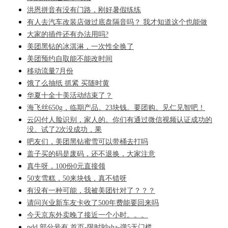
洪恩拼音有没有门路，刚好暑假练练
有人去汽车改装店做过底盘隔音吗？ 我才知道这个也能做
大家的插件还有办法用吗?
美团黑钻的冰淇淋，一次性全换了
美团预约自取能不能改时间
移动流量7月份
饿了么抽纸 抓紧 买随时黄
华夏十全十美活动结束了？
海飞丝650g，临期产品。23块钱。要团购。见仁见智吧！
云闪付人脸识别，家人的。你们有通过微信视频认证成功的
没。试了2次没成功，果
吧友们，美团黑钻蜜雪可以带桶去打吗
盖子买的码是废码，还不退换，大家注意
真牛呀，100份0元直接领
50支雪糕，50来块钱，真不错呀
有没有一种可能，我被美团针对了？？？
请问兴业新车友卡收了500年费能要回来吗
今天京东外卖晚了接近一个小时。。。
pdd 部分号有 首页-限时眇sha-弹5无门槛