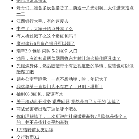
信息泄露真操蛋
哥哥们。准备多设备撸货了，前途一片光明啊。大牛进来指点
一二
江西银行大毛，有的速度去
中午了，大家开始点外卖了么
有人换过饿了么这个爆红包吗？
魔都建行6月资产提升可以领了
瑞幸3.9 包邮 闪购 5-2 纯净 入口
油果，有谁知道瓶盖网回收东方树叶怎么操作啊具体？
先锻炼身体，然后随便带个有近视度数的墨镜，应该也可以做
陪爬了吧
趟办公室里睡觉，一点不想动弹，唉，年纪大了
我这华莱士直接门店不存在了，只剩下塔斯丁
抽到66.8红包，应该有水
关于移动乱开业务,退费问题,竟然是自己人干的,认栽了
商战受害者出现了这是哪个吧友
你们理解错了，上次所说的社保缴费基数7月降低是指个人
的，并不是指社会平均基数
1万错转前女友后续
交行数币3.2