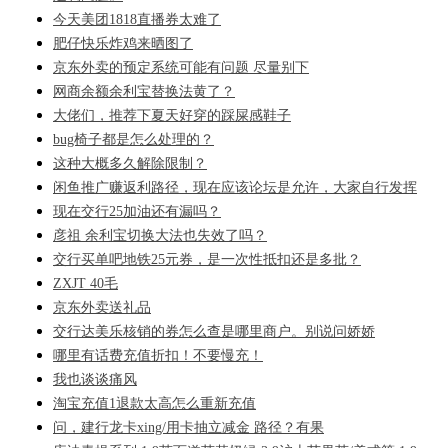
今天美团1818直播券太难了
肥仔快乐炸鸡来晒图了
京东外卖的预定系统可能有问题 尽量别下
网商余额余利宝替换法黄了？
大佬们，推荐下夏天好穿的踩屎感鞋子
bug椅子都是怎么处理的？
这种大概多久解除限制？
闲鱼推广赚返利路径，现在应该论坛是允许，大家自行发挥
现在交行25加油还有漏吗？
彦祖 余利宝切换大法也失效了吗？
交行买单吧地铁25元券，是一次性抵扣还是多批？
ZXJT 40毛
京东外卖送礼品
交行达美乐核销的券怎么查是哪里商户。别说问娇娇
哪里有话费充值折扣！不要慢充！
我也谈谈痛风
淘宝充值1退款太高怎么重新充值
问，建行龙卡xing/用卡抽立减金 路径？有果