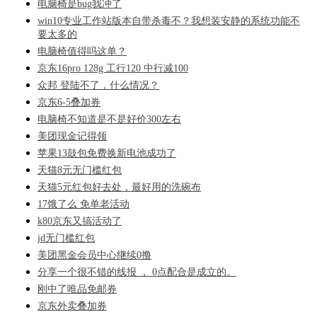
电脑椅是bug我冲了
win10专业工作站版本自带杀毒不？我想装安静的系统功能不
要太多的
电脑椅值得吗这单？
京东16pro 128g 工行120 中行减100
众邦 登陆不了，什么情况？
京东6-5叠加券
电脑椅不知道是不是好价300左右
美团现金记得领
苹果13鼓包免费换新电池成功了
天猫8元无门槛红包
天猫5元红包好去处，最好用的洗碗布
17饿了么 免单老活动
k80京东又搞活动了
jd无门槛红包
美团黑金会员中心继续0撸
分享一个很不错的线报 ， 0点配合是成立的。
刚中了唯品免邮券
京东外卖叠加券