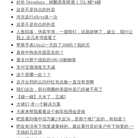
好价 Derenburg，精酿原浆啤酒 1.35L/桶*4桶
这是不是你点的外卖
河北农行zfb/vx各一次
这是不是你点的外卖
人鱼陷落，伪装学渣，一屋暗灯，这题超纲了，破云，我行让
我上.这几本书谁看了
苹果手表Ultra2一天跌了200吗？我的天
真有中狗东外面盲盒的？
翼支付那个借款的100-50购物券
支付宝搜浦发天天减
这个是哪一款？？
这月众邦的云闪付红包兑换一直没有货啊
我们这边，部分商圈的美团外卖已经被干死了
【碰一碰】大水了，立减5
大佬们,求一个解决方案
大家来帮我看看这个购车抵用金是啥
吧里看到推中信万豪2卡反50，是那个推广反的，有知道？
吧友有没有下地笼逮黄鳝的，最近看抖音好多户外下地笼的 一
天搞好几百块