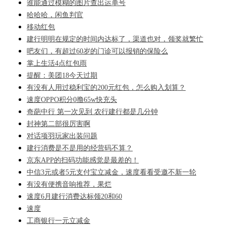
谁能通过模糊的图片查出运单号
哈哈哈，闲鱼判官
移动红包
建行明明在规定的时间内达标了，渠道也对，领奖就繁忙
吧友们，有超过60岁的门诊可以报销的保险么
掌上生活4点红包雨
提醒：美团18今天过期
有没有人用过稳利宝的200元红包，怎么购入划算？
速度OPPO积分0撸65w快充头
奇葩中行 第一次见到 农行建行都是几分钟
封神第二部很厉害啊
对话项羽玩家出装问题
建行消费是不是用的经营码不算？
京东APP的扫码功能感觉是最差的！
中信3元或者5元支付宝立减金，速度看看受邀不新一轮
有没有便携音响推荐，果烂
速度6月建行消费达标领20和60
速度
工商银行一元立减金