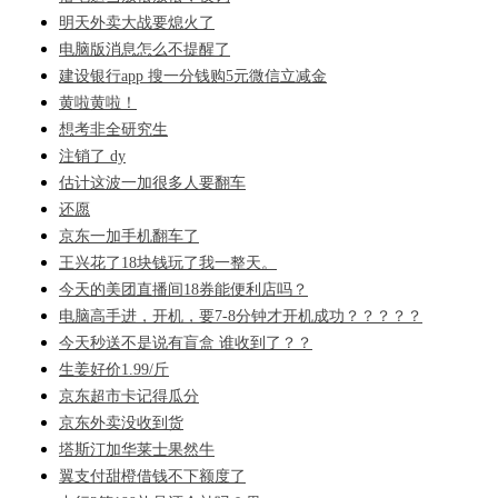
明天外卖大战要熄火了
电脑版消息怎么不提醒了
建设银行app 搜一分钱购5元微信立减金
黄啦黄啦！
想考非全研究生
注销了 dy
估计这波一加很多人要翻车
还愿
京东一加手机翻车了
王兴花了18块钱玩了我一整天。
今天的美团直播间18券能便利店吗？
电脑高手进，开机，要7-8分钟才开机成功？？？？？
今天秒送不是说有盲盒 谁收到了？？
生姜好价1.99/斤
京东超市卡记得瓜分
京东外卖没收到货
塔斯汀加华莱士果然牛
翼支付甜橙借钱不下额度了