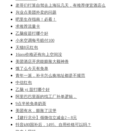
老哥们打算自驾去上海玩几天，有推荐便宜酒店么
兴业点美团外卖的问题
吧里生存指南！必看！
求推荐流量卡
乙脑疫苗打哪个好
小米空调每号赔付100
天猫8元红包
16pro价格还有向上空间没
美团酒店开房能膨胀大额神券
饿了么今天有免单
青年一派，补卡怎么换地址都是不规范
中信红包
乙脑 yi 苗打哪个好
阿里巴巴里面的找工厂补单逻辑，
9点半抢免单奶茶
美团有水，膨胀了汉堡
【建行北分】领微信立减金2～8元
抖音k80国补后，1495。自用价格可以吗？