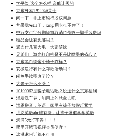
学平险 这个怎么样 亲戚让买的
京东外卖1买20华莱士
问一下，非上市银行股权问题
苹果我先出了，xing/用卡扛不住了！
中行支付宝分期提前取消也是收一期手续费吗
唯品会还有免邮吗？
翼支付几百大毛，大家随缘
兄弟们，激光打印机是不是比喷墨的省心？
京东黑白调这个椅子咋样？
安徽建行有什么存款活动吗？
闲鱼手续费改了没？
大果子怎么不涨了
10100062是骗子电话吧？说送什么京东福利
浦发洗车券，能用上的就拿去吧
洪恩拼音，英语，家里有孩子放假赶紧学
洪恩英语abc谁有呀，让孩子暑假学学英语
滴滴5元打车券！！！
哪里开腾讯视频会员便宜？
冰淇淋附近都不可用