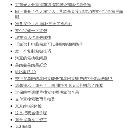
京东光大分期提前结清客服说扣除优惠金额
问下我开了个人淘宝店，货款是直接到绑定的支付宝余额里面
吗
准备买个手机 国补三天了抢不到
支付宝碰一下红包
现在酒店优惠去哪找
【靠谱】电脑前就可以兼职赚钱的路子
发一个复制粘贴技巧
淘宝的催揽收问题
羊肉卷羊肉串好价
jd外卖15-10
交行买单吧的星巴克能叠加星巴克账户的7折饮品券吗？
温馨提示：18号了，四川电信 10元E卡别忘了领喔
过保的空调哪里找安转师傅靠谱？果
支付宝搜索数币节抽奖
京东plus的体检
这是把我当傻子呢
东哥提前发工资了
返利问题。