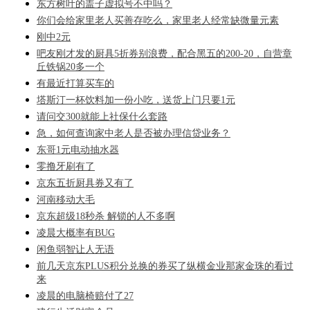
东方树叶的盖子虚拟号不中吗？
你们会给家里老人买善存吃么，家里老人经常缺微量元素
刚中2元
吧友刚才发的厨具5折券别浪费，配合黑五的200-20，自营章
丘铁锅20多一个
有最近打算买车的
塔斯汀一杯饮料加一份小吃，送货上门只要1元
请问交300就能上社保什么套路
急，如何查询家中老人是否被办理信贷业务？
东哥1元电动抽水器
零撸牙刷有了
京东五折厨具券又有了
河南移动大毛
京东超级18秒杀 解锁的人不多啊
凌晨大概率有BUG
闲鱼弱智让人无语
前几天京东PLUS积分兑换的券买了纵横金业那家金珠的看过
来
凌晨的电脑椅赔付了27