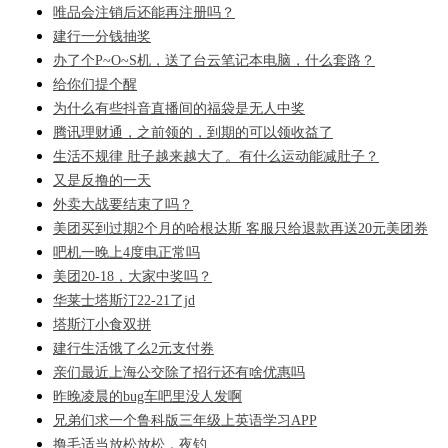
唯品会注销后还能再注册吗？
建行一分钱抽奖
办了个P~O~S机，送了台云笔记本电脑，什么套路？
给你们提个醒
为什么有些抖音直播间的福袋是无人中奖
腾讯理财通，之前领的，到期的可以领收益了
生活不规律 肚子越来越大了。有什么运动能减肚子？
又是反撸的一天
外卖大战要结束了吗？
美团买到过期2个月的哈根达斯 客服只给退款再送20元美团券
吧机一晚上4度电正常吗
美团20-18，大家中奖吗？
华莱士塔斯汀22-21了jd
塔斯汀小食双拼
建行生活饿了么2元支付券
亲们最近上海公交除了招行还有啥优惠吗
昨晚凌晨的bug车吧里没人发啊
兄弟们求一个鲁科版三年级上英语学习APP
撸毛适当放松放松，夜钓