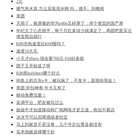
2元
燃气热水器 怎么安装混水阀 抖。搜不。到教程
美团
天塌了，换屏撸的华为p40p又碎屏了，求个便宜的国产屏
年纪大了心态很平，每个月红多绿少就满足了，再跟吧里买点
便宜商品就行
K80充电速度比K60慢吗？
速度10大毛
小天才z6pro 现在要760元 618好多呢
团子又开始送了呀
K80和turb4pro哪个好点
闲鱼上的京东e卡，被玩疯了，不发卡，直接给现金！
美团 折扣神券 年卡又有了
移动免费流量！
蓝调平台，吧友被坑过么
旅途中才知道移动和广电网络才是王道，电信不着边
冰冰节可以买啤酒或者怡宝
马上到家是不是没券，几个号定位曹县都没有
实木地板选择哪个好