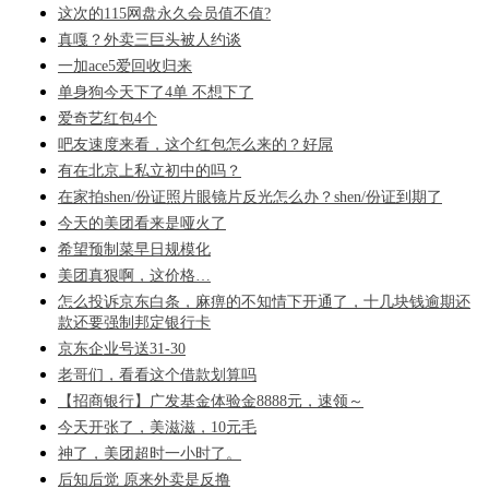
这次的115网盘永久会员值不值?
真嘎？外卖三巨头被人约谈
一加ace5爱回收归来
单身狗今天下了4单 不想下了
爱奇艺红包4个
吧友速度来看，这个红包怎么来的？好屌
有在北京上私立初中的吗？
在家拍shen/份证照片眼镜片反光怎么办？shen/份证到期了
今天的美团看来是哑火了
希望预制菜早日规模化
美团真狠啊，这价格…
怎么投诉京东白条，麻痹的不知情下开通了，十几块钱逾期还
款还要强制邦定银行卡
京东企业号送31-30
老哥们，看看这个借款划算吗
【招商银行】广发基金体验金8888元，速领～
今天开张了，美滋滋，10元毛
神了，美团超时一小时了。
后知后觉 原来外卖是反撸