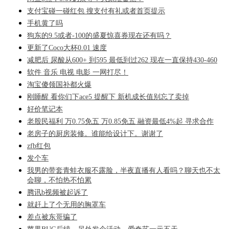
支付宝碰一碰红包 搜支付有礼或者首页提示
手机黄了吗
狗东的9.5或者-100的盛夏惊喜券现在还有吗？
更新了Coco大杯0.01 速度
减肥后 尿酸从600+ 到595 最低到过262 现在一直保持430-460
软件 音乐 电视 电影 一网打尽！
淘宝傻领国补都火爆
刚睡醒 看你们下ace5 提醒下 新机成长值别忘了卖掉
好价笔记本
老股民福利 万0.75免五 万0.85免五 融资最低4%起 寻求合作
老房子的厨房装修。谁能给设计下。谢谢了
zfb红包
发个车
我男的带套青蛙衣服不露脸，半夜直播有人看吗？聊天也不太
会聊，不怕热不怕累
腾讯b视频被起诉了
就赶上了个无用的胸罩车
差点被东哥骗了