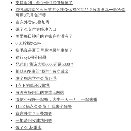
支持返利，至少他们提供价值了
ZFB里闪购的冰冰节怎么找免运费的商品？只看盒马一款冷饮
可用8元且免运费
京东外卖6-5叠加券
饿了么支付券纯净入口
美团每日神价的券账户咋没有了
0.01柠檬水5杯
撸毛真是夏天里最消暑的事情了
建行xyk积分问题
兄弟们 我该选择6000还是5000？
邮储APP底部“我的” 有立减金
发个狗东学生会员17毛
1点下的单还没取货
有没有好用点的在线ps网站
微信小程序一起赚，大牛一天一万，一起来赚
115又搞永久会员了 我来个预警
京东外卖 7-6 叠加券
一加爱回收成功回收
饿了么-花露水