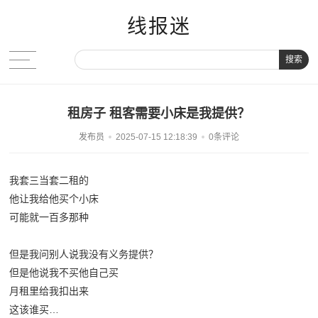
线报迷
搜索
租房子 租客需要小床是我提供？
发布员
2025-07-15 12:18:39
0条评论
我套三当套二租的
他让我给他买个小床
可能就一百多那种
但是我问别人说我没有义务提供？
但是他说我不买他自己买
月租里给我扣出来
这该谁买…