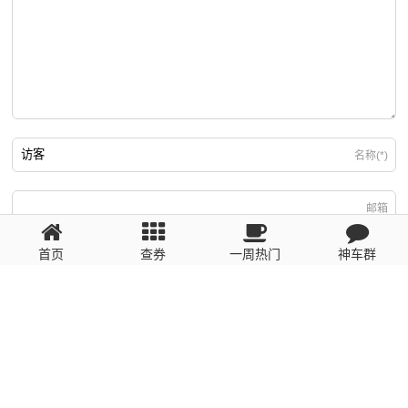
名称(*)
邮箱
首页
查券
一周热门
神车群
游客
回复需填写必要信息
粤ICP备2023110056号
提醒：数据源于网络，未经验证，请自行甄别，谨防受骗！ 如有侵权、不良信
息请第一时间联系我们删除！1481663575@qq.com
网站地图