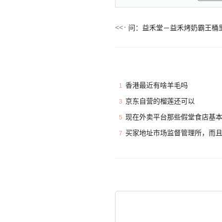
问：益禾堂－益禾烤奶霸王桶
香港最近有啥羊毛吗
1
京东自营的榴莲还可以
3
现在外卖平台那些假堂食店基
5
买家地址市场监督管理所，而
7