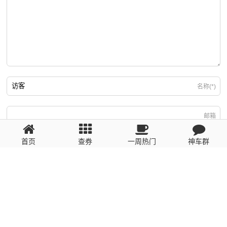
名称(*)
邮箱
首页
查券
一周热门
神车群
游客
回复需填写必要信息
粤ICP备2023110056号
提醒：数据源于网络，未经验证，请自行甄别，谨防受骗！ 如有侵权、不良信
息请第一时间联系我们删除！1481663575@qq.com
网站地图