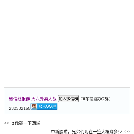
神车捡漏QQ群：
微信线报群-周六外卖大战
加入微信群
232332155
zfb碰一下满减
中新股啦，兄弟们现在一签大概赚多少