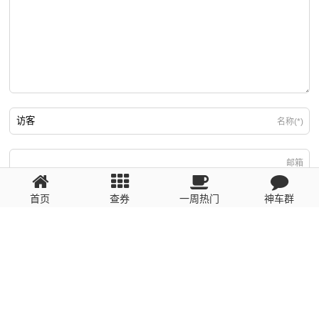
名称(*)
邮箱
首页
查券
一周热门
神车群
游客
回复需填写必要信息
粤ICP备2023110056号
提醒：数据源于网络，未经验证，请自行甄别，谨防受骗！ 如有侵权、不良信
息请第一时间联系我们删除！1481663575@qq.com
网站地图