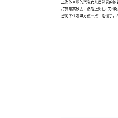
上海体育场的票我女儿居然真的抢
打算是高铁去，然后上海住3天2晚
想问下住哪里方便一点！谢谢了。50