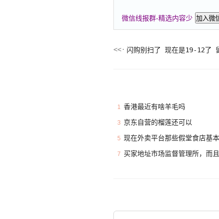
微信线报群-精选内容少
加入微
闪购别扫了 现在是19-12了 
香港最近有啥羊毛吗
1
京东自营的榴莲还可以
3
现在外卖平台那些假堂食店基
5
买家地址市场监督管理所，而
7