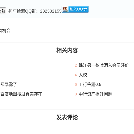
神车捡漏QQ群：232332155
信群
留机会
相关内容
珠江另一款啤酒入会员好价
2
大校
4
本都暴露了
工行答题0.5
6
且百度地图搜过真实存在
中行资产提升问题
8
发表评论