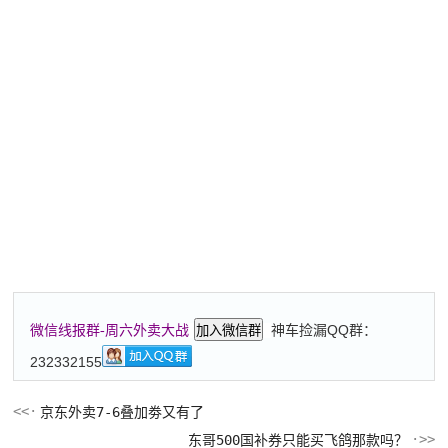
神车捡漏QQ群：
微信线报群-周六外卖大战
加入微信群
232332155
京东外卖7-6叠加劵又有了
东哥500国补券只能买飞鸽那款吗？