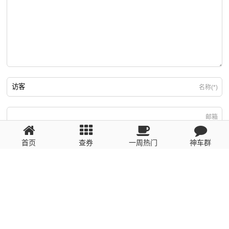
名称(*)
邮箱
首页
查券
一周热门
神车群
游客
回复需填写必要信息
粤ICP备2023110056号
提醒：数据源于网络，未经验证，请自行甄别，谨防受骗！ 如有侵权、不良信
息请第一时间联系我们删除！1481663575@qq.com
网站地图