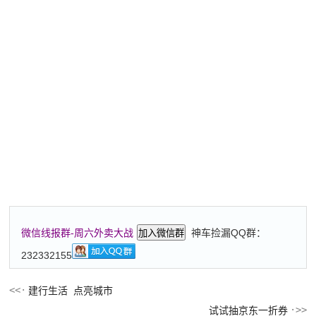
神车捡漏QQ群：
微信线报群-周六外卖大战
加入微信群
232332155
建行生活 点亮城市
试试抽京东一折券