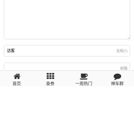
名称(*)
邮箱
首页
查券
一周热门
神车群
游客
回复需填写必要信息
粤ICP备2023110056号
提醒：数据源于网络，未经验证，请自行甄别，谨防受骗！ 如有侵权、不良信
息请第一时间联系我们删除！1481663575@qq.com
网站地图