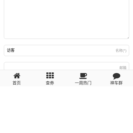
名称(*)
邮箱
首页
查券
一周热门
神车群
游客
回复需填写必要信息
粤ICP备2023110056号
提醒：数据源于网络，未经验证，请自行甄别，谨防受骗！ 如有侵权、不良信
息请第一时间联系我们删除！1481663575@qq.com
网站地图