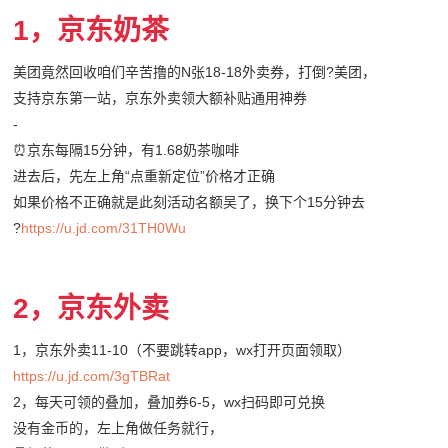
1，京东奶茶
美团竟然回收咱们辛苦撸的N张18-18外卖券，打倒
?
美团，
支持京东第一站，京东外卖领大额补贴通用神券
-
⏰
京东每隔15分钟，有1.68奶茶咖啡
进去后，先左上角“点重新定位”价格才正确
如果价格不正确就是此刻活动名额吴了，换下个15分钟去
?
https://u.jd.com/31TH0Wu
2，京东外卖
1，京东外卖11-10（不要跳转app，wx打开页面领取）
https://u.jd.com/3gTBRat
2，每天可领的叠加，叠加券6-5，wx扫码即可兑换
没有金币的，左上角做任务就行，