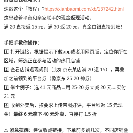
速戳这个「教程」
?
https://xianbaomi.com/xb/137242.html
这里藏着平台和商家联手的
现金返现活动
，
满 20 直接返 15 元，满 30 返 20 元，真金白银直接到账！
手把手教你操作
：
1️⃣
打开链接，根据提示下载app或者用网页版，定位你所在
区域，筛选正在参与活动的热门店铺
2️⃣
查看店铺返现规则（比如京东某店满 20 返 15），再叠
加之前领到的平台券（像京东 25-20 神券）
3️⃣
举个例子
：选 41 元商品→用 25-20 券立减 20 元→实付
21 元
4️⃣
收到外卖后，按要求上传带图好评，平台秒返 15 元现
金！
最终 6 元拿下 40 元外卖
，直接打 1.5 折！
⚠️
紧急提醒
：建议收藏链接，下单前多刷几次，不同店铺叠