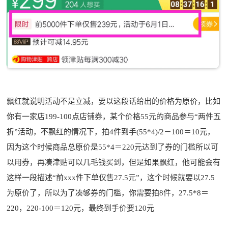
飘红就说明活动不是立减，要以这段话给出的价格为原价，比如
你有一家店199-100点店铺券，某个价格55元的商品参与“两件五
折”活动，不飘红的情况下，拍4件到手(55*4)/2－100＝10元，
因为这个时候商品总原价是55*4＝220元达到了券的门槛所以可
以用券，再凑津贴可以几毛钱买到，但是如果飘红，他可能会有
这样一段描述“前xxx件下单仅售27.5元”，这个时候就要以27.5
为原价了，所以为了凑够券的门槛，你需要拍8件，27.5*8＝
220，220-100＝120元，最终到手价要120元