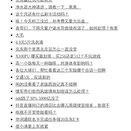
京东赚红包可能有水
净水器大神请进，请教一下，果果。
这个月还有什么刷卡活动吗？
唉！今天科三没过，补考费又要大出血...
表哥们，下雨天窗户渗水导致墙布湿了，如何处理？有果
大毛
4.9元5斤洗衣液
京东那个奖票兑京豆怎么一直没货
X100PU,哪买最划算，买256还是512？不玩游戏
高一小孩每天一杯咖啡，对身体有影响吗？
各位大佬们，帮忙看看这三个车险哪个合适一些啊
交通5元，应该新的
闲的没事看了老版西游记真不错啊
懂车帝们前挡风玻璃有划痕该怎么处理？
pdd跌了30% 5000亿没了
抖音直播间订的酒店比去哪儿美团便宜很多，靠谱不
电视不开宽带能看吗？
华润通联名卡完成任务领20京东E卡
度小满要上车抓紧