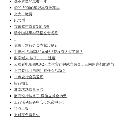
毫不犹豫的续费一年
4000-5000的笔记本有推荐吗
光大，缴费
纪念币
京东超市京喜3.01-3券
瑞幸咖啡黑神话悟空套餐毛
1
我擦，农行会员券都没抢到
工银e生活瑞幸32元券8.8都没有人买了吗？
数字潮人 放了。。。速度
云端看电影领0.3-2元支付宝红包或立减金，三网用户都能参与
上门装机（电脑）有什么活动？
11点农行会员返现
招行抽奖
湖南移动流量日包
徽商银行放水了 微信立减金19元
工行活动任务中心，水必中1+1
11点工银
支付宝免费月饼