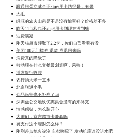
联通扭蛋立减金还xing/用卡路径是，有果
大毛
绿瓶的农夫山泉是不是没有怡宝好？价格差不多
昨天11点和包还xing/用卡到现在没到账
话费满减
刚天猫超市领取了2.2卡，你们自己看看有没
美团100无门槛券 退款 券退回来吗
消费真的降级了
移动现在什么套餐最划算啊，果熟！
浦发银行收腰
农行抽大米一直水
北京联通小毛
众品耘寄也不补券了吗
深圳坐公交地铁优惠集合没有的来补充
情感感贴，怎么装开心
大雕们，京东超市卡能套吗
翼支付这个理财怎么样？
刚刚差点熄火被淹 车都哆嗦了 发动机应该没进水吧