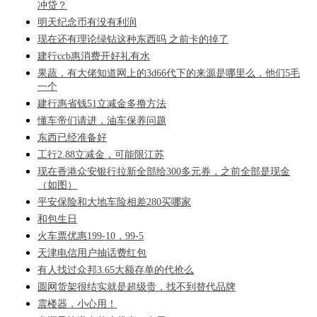
冲贷？
明天纪念币有没有利润
现在还有理论绿钻这种东西吗 之前卡的掉了
建行ccb惠消费开好礼有水
果蔬，有大佬知道网上的3d66代下的来源是哪里么，他们5毛
一个
建行惠省钱51立减金多撸方法
懂车帝们请进，油车保养问题
东西已经准备好
工行2.88立减金，可能限江苏
现在香港众安银行拉新全部给300多元券，之前全部是现金
（如图）
平安保险和大地车险相差280买哪家
和包生日
火车票优惠199-10，99-5
天津电信用户抽话费红包
有人找过众邦3.65大额存单的代抢么
圆网货架很结实就是超级贵，找不到替代品牌
震楼器，小心用！