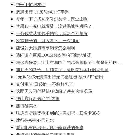
帮一下忙吧友们
滴滴出行1亓买5张4亓打车券
今年一下子找回来5张1类卡，爽歪歪啊
苹果15一充电就发烫，没过保能换机吗？
一分钱维达10包手帕纸，我两个号都有
经常挂号的，可以看下。一次10元
建设的天猫超市享淘卡怎么用啊
请问谁有巨魔LOCSIM软件的下载地址呀
怎么办好烦，街上空着的门面越来越多了！都是招租的。
前几天的垫子，店铺关了，速度去找客服赔点现金
1元购5张5元滴滴出行无门槛红包 限制APP使用
支付宝 每日必抢 ，不给红包了
这两天云闪付登陆狂掉啥老铁有这情况吗
挂山东ip 乱选必中 等推
建行确实水
联通五折话费抢不到的冲美团吧，联名卡30-5
建行任务中心宝箱水
看到吧有说房子，说下南京跌的多惨
全球通领的爱奇艺去哪卖？果果