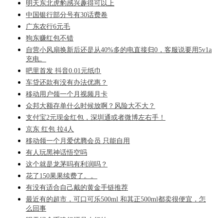
明天东北虎豹感兴趣得可以上
中国银行部分号有30话费卷
广东农行6元毛
狗东赚红包不错
自营小风扇换新后还是从40%多的电直接归0，客服说要用5v1a
充电。
吧里首发 抖音0.01元纸巾
车贷还款有没有办法优惠？
移动用户领一个月视频月卡
众邦大额存单什么时候放啊？风险大不大？
支付宝2元现金红包，深圳通或者微博左右手！
京东 红包 拉4人
移动领一个月爱优腾会员 只能自用
有人玩黑神话悟空吗
这个就是龙茅吗有利润吗？
花了150果果续费了。。
有没有适合自己戴的黄金手链推荐
最近有的超市，可口可乐500ml 和其正500ml都卖很便宜，怎
么回事