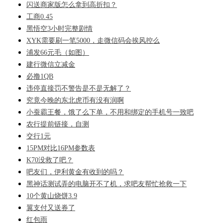
闪送商家版怎么拿到高折扣？
工商0.45
黑悟空3小时完整剧情
XYK需要刷一笔5000，走微信码会挨风控么
浦发66元毛（如图）
建行微信立减金
必撸1QB
违停直接罚不警告是不是无解了？
究竟今晚的东北虎币有没有润啊
小蚕霸王餐，饿了么下单，不用和绑定的手机号一致吧
农行提前链接，自测
交行1元
15PM对比16PM参数表
K70没救了吧？
吧友们，伊利黄金有收到的吗？
黑神话测试弄的电脑开不了机，求吧友帮忙抢救一下
10个黄山烧饼3.9
翼支付又送券了
红包雨