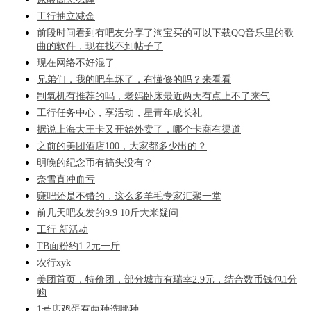
工行抽立减金
前段时间看到有吧友分享了淘宝买的可以下载QQ音乐里的歌
曲的软件，现在找不到帖子了
现在网络不好混了
兄弟们，我的吧车坏了，有懂修的吗？来看看
制氧机有推荐的吗，老妈卧床最近两天有点上不了来气
工行任务中心，享活动，星青年成长礼
据说上海大王卡又开始外卖了，哪个卡商有渠道
之前的美团酒店100，大家都多少出的？
明晚的纪念币有搞头没有？
奈雪直冲血亏
赚吧还是不错的，这么多羊毛专家汇聚一堂
前几天吧友发的9.9 10斤大米疑问
工行 新活动
TB面粉约1.2元一斤
农行xyk
美团首页，特价团，部分城市有瑞幸2.9元，结合数币钱包1分
购
1号店鸡蛋有两种选哪种