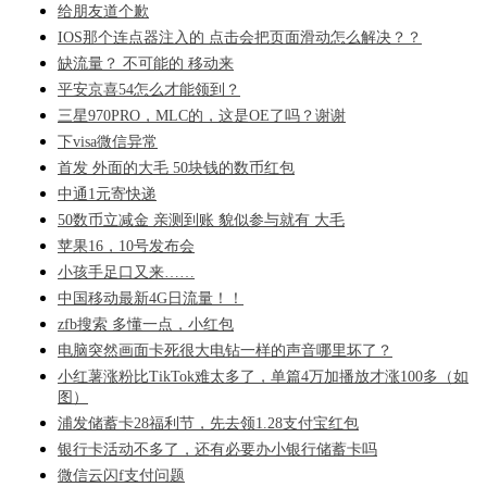
给朋友道个歉
IOS那个连点器注入的 点击会把页面滑动怎么解决？？
缺流量？ 不可能的 移动来
平安京喜54怎么才能领到？
三星970PRO，MLC的，这是OE了吗？谢谢
下visa微信异常
首发 外面的大毛 50块钱的数币红包
中通1元寄快递
50数币立减金 亲测到账 貌似参与就有 大毛
苹果16，10号发布会
小孩手足口又来……
中国移动最新4G日流量！！
zfb搜索 多懂一点，小红包
电脑突然画面卡死很大电钻一样的声音哪里坏了？
小红薯涨粉比TikTok难太多了，单篇4万加播放才涨100多（如
图）
浦发储蓄卡28福利节，先去领1.28支付宝红包
银行卡活动不多了，还有必要办小银行储蓄卡吗
微信云闪f支付问题