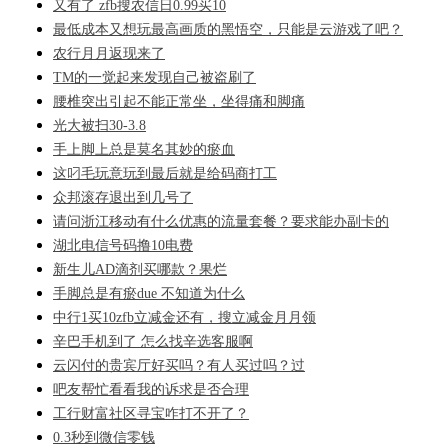
又有了 zfb搜农信日0.99买10
最低成本又想玩最高画质的黑悟空，只能是云游戏了吧？
农行月月返现来了
TM的一觉起来发现自己被盗刷了
腰椎突出引起不能正常坐，坐得痛和脚痛
光大被扫30-3.8
手上脚上总是莫名其妙的瘀血
这叼毛玩意玩到最后就是给码商打工
众邦滚存退出到几号了
请问浙江移动有什么优惠的流量套餐？要求能办副卡的
湖北电信号码撸10电费
新生儿AD滴剂买哪款？果烂
手脚总是有瘀due 不知道为什么
中行1买10zfb立减金还有，搜立减金月月领
辛巴手机到了 怎么找辛选客服啊
云闪付的贵宾厅好买吗？有人买过吗？过
吧友帮忙看看我的诉求是否合理
工行财富社区寻宝咋打不开了？
0.3秒到微信零钱