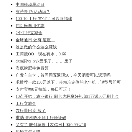
中国移动星动日
有芒果TV活动吗？
100-10 工行 支付宝 可以限福建
屈臣氏自用优惠
2个工行立减金
全球通日 还有 速度！
这是做的什么这么赚钱
工商搜QQ，现在有水，0.66
dxm刷vx_xyk受限了。。。废了
海底捞肥牛免费领
广发车主卡，首周周五返现50，今天消费可以返现吗
求推荐一款150元以下，带精准定位的老年机，说型号即可
支付宝撸0元抽纸，每日可玩！
10点开始：农业银行 刷卡达标享好礼 满1万返50元刷卡金
工行立减金
农行星巴克 放了
求助 果机收不到工行验证码
又有了 吱付葆搜【农信日】有0.99买10
尿酸高怎么降