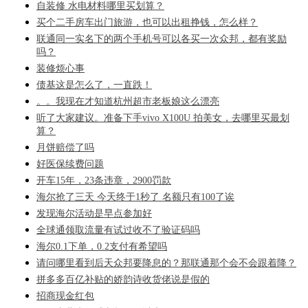
自装修 水电材料哪里买划算？
买个二手房车出门旅游，也可以出租挣钱，怎么样？
联通同一实名下的两个手机号可以各买一次众邦，都有奖励
吗？
装修烦心事
债基这是怎么了，一直跌！
。。我现在才知道杭州超市老板娘这么漂亮
听了大家建议。准备下手vivo X100U 拍美女，去哪里买最划
算？
月饼赔偿了吗
好医保续费问题
开车15年，23条违章，2900罚款
海尔抢了三天 今天终于1秒了 名额只有100了诶
发现海尔活动是早点参加好
全球通领取流量有试过收不了验证码吗
海尔0.1下单，0.2支付有希望吗
请问哪里看到后天众邦要降息的？那联通那个会不会跟着降？
拼多多百亿补贴的娇韵诗收货佬说是假的
招商现金红包