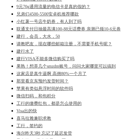
9元70g通用流量的电信卡是真的假的？
兄弟们4500-5500安卓机推荐哪款
小红薯一号店牛奶券，有人到了吗
联通支付日抽最高满100-88元话费券 亲测已领10-6元券
建行，会员，大水，50
请教吧友，现在哪些邮箱注册，不需要手机号呢？
建行水了
建行VISA不能多微信购买了吗
果熟！想弄几个smzdm账号，问问大家哪里可以搞到
这家店是真牛逼啊 高佣80%一个月了
那里看京东预约发货时间？
苹果有类似悬浮时间的软件吗
微信扫码，和包积分
工行的缴费红包，都是怎么使用的
Visa出的快
喜马拉雅兼职求教
工行，签约的
海尔昨天3秒 忘记了延迟发货