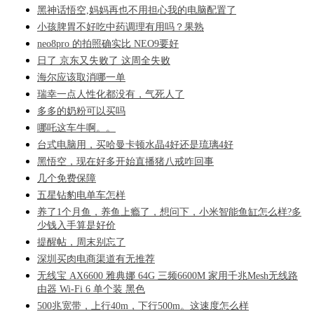
黑神话悟空,妈妈再也不用担心我的电脑配置了
小孩脾胃不好吃中药调理有用吗？果熟
neo8pro 的拍照确实比 NEO9要好
日了 京东又失败了 这周全失败
海尔应该取消哪一单
瑞幸一点人性化都没有，气死人了
多多的奶粉可以买吗
哪吒这车牛啊。。
台式电脑用，买哈曼卡顿水晶4好还是琉璃4好
黑悟空，现在好多开始直播猪八戒咋回事
几个免费保障
五星钻豹电单车怎样
养了1个月鱼，养鱼上瘾了，想问下，小米智能鱼缸怎么样?多
少钱入手算是好价
提醒帖，周末别忘了
深圳买肉电商渠道有无推荐
无线宝 AX6600 雅典娜 64G 三频6600M 家用千兆Mesh无线路
由器 Wi-Fi 6 单个装 黑色
500兆宽带，上行40m，下行500m。这速度怎么样