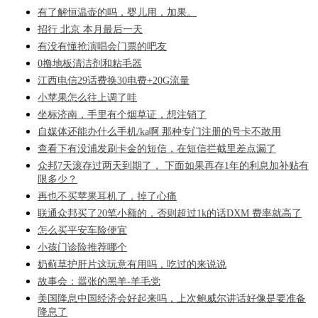
有了解恒温壶的吗，婴儿用，加果。
招行 北京 本月最后一天
有没有懂抢演唱会门票的吧友
0撸地板清洁剂和粘毛器
江西电信29话费换30电费+20G流量
小苹果怎么往上调了哇
坐标济南，手里有个烟草证，想注销了
自媒体还能办什么手机/ka啊 那种专门注册的号卡不敢用
查看下有没浦发刷卡金的短信，在短信拦截里差点漏了
众邦7天滚存过两天到期了， 下面如果再存1年的利息加补贴有
限多少？
再也不买苹果耳机了，掉了心痛
联通众邦买了20笔小额的，否则超过1k的话DXM 费率就高了
怎么买平安车险便宜
小孩门诊险推荐哪个
奶蓟草护肝片这玩意有用吗，吃过的来说说
故事会：嚣张的黑羊-羊毛党
美国降息中国经济会好起来吗，上次鲍威尔讲话好像是要准备
降息了