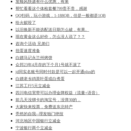
发顺风快递有什么优惠，有果
帮忙看看这个体检套餐799贵不贵，感谢
QQ扫码，玩小游戏，1-188QB，但是一般都是1QB
给火蚁咬了
以旧换新不能选配送日期怎么破，有果。
现在黄金这么好价，怎么没人说了？？
咨询个活动 兄弟们
扭蛋速度准备
白嫖马记永兰州烤饼
众邦23年4月存的下个月1号就不滚了
jd同实名账号同时付款是可以一起开通plus的
白嫖老乡鸡茶叶蛋或白煮蛋
江苏工行5元立减金
四川电信宽带可以办理金牌权益（流量+语音）
前几天没绑卡的淘宝号，没弹30的，
大家快来投票，免费送东北特产
秃然的自我--理发独门绝技
河北地区中国银行立减金
宁波银行两个立减金