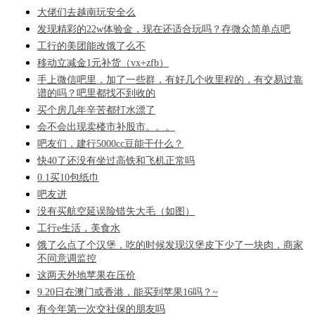
大佬们去越南玩安全么
发现精彩的22w体验金，现在还适合玩吗？存微众简单点吧
工行的美团能改饿了么不
移动立减金1元补货（vx+zfb）
手上微信吧里，加了一些群，有好几个收里程的，有交易过靠
谱的吗？吧里都找不到收的
买个房几年辛苦都打水漂了
会不会出现卖楼市补股市。。。
吧友们，建行5000cc豆能干什么？
快40了还没有坐过高铁和飞机正常吗
0.1买10包纸巾
吧友进
没有买航空延误险错失大毛（如图）
工行e生活，美食水
饿了么点了个汉堡，吃的时候发现汉堡皮下少了一块肉，商家
不同意调监控
这两天外地苹果在压价
9.20日在澳门或香港，能买到苹果16吗？~
有今年第一次交社保的朋友吗