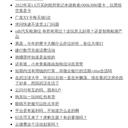
2022年花1.6万买的联想笔记本拯救者r900k3080显卡，玩黑悟
空真是卡
广发XY卡每天抽5次
求问快递不送货上门问题
odb汽车检测仪 有把有用过？这玩意儿好用？还是智商检测产
品
果蔬，今年的蟹卡大概什么价位好价，各位大佬们
建行数币充值话费活动
挑榴莲咋知道是金枕的
还有谁，小米青春路由加电信50兆宽带
短期内没有用钱的打算，存微众银行的活期+plus合适吗
在武汉读大学，毕业以后就一直在外飘荡。现在看武汉房价跌
了好多，想回武汉生活了
云闪付有互的吗。我有8户
狗东玩一玩88红包有货
眼睛不舒服可以吃点羊肝
平台是有返利吗，不知道怎么走的啊
纪念币又来了？虎豹主题？有必要领吗？
云缴费这个活动划算吗？