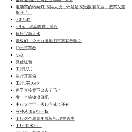
电动车的转向灯 闪得太快，怀疑是闪光器 有问题，把车头盖
拆开了。
0.01纸巾
3.9元，瑞幸咖啡，速度
建行宝箱大水
老板们，今天百度地图打车有券吗？
10元打车券
小水
微信红包
工行试试
建行开宝箱
工行1买10e卡
房子直接卖不出去了吗？
发一个搞钱项目吧
中行支付宝一买10立减金还有
有种从10元打一折
工行这个星青年成长礼 现在必中
工行 有水2－2