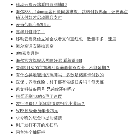
移动云盘云端看电影刚抽0.3
海尔888，14pm面容付款问题求教。跳转付款界面，还要再点
确认付款才启动面容支付
麦当劳随心配9.9元
嘉华月饼冲了！
移动云盘微信立减金或者支付宝红包，数量不多，速度
海尔空调安装抽真空
0撸嘉华月饼
海尔官方旗舰店买啥好呢 看着返888
去年9月买的京东机油保养套餐双次卡，不能延期？
有什么异地能用的码牌吗，多数是储蓄卡付款的
医保，养老保险，村干部有催缴任务吗？每天催
凯文科技备用号 兄弟你还好吗？
扭蛋还剩400多5毛了速度
农行消费1万返50能微信扫度小满吗？
WPS超级会员年卡76元
求今晚的纪念币提前链接
刚广发打不开的来扫码
闲鱼淘个抽屉柜