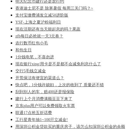
明天纪念币建行还是农行约
香港迪士尼不是 除寒暑假 每周三关门吗？~
支付宝缴费浦发立减50进阶版
YSF-上海之夏沪粉福利日
现在活期还有当天能起息的吗？果蔬
zfb每日必抢就一天3元卷？
农行数币红包小毛
和包生日
1分钱电笔，不喜勿进
现在银行xing/用卡是不是都不会减免利息什么了
交行5毛钱立减金
开荒保洁有便宜的渠道么？
快点吧，1分钱许媳妇，上次的收到了 质量还不错
刮到别人的车，赔400还是报保险
建行上个月消费满额豆豆下来了
京东plus用户可以免费领取火车票
联通17点抢五折话费
工行星青年抽1~100亓立减金!
用深圳公积金贷款买的重庆房子，该怎么扣深圳公积金的余额