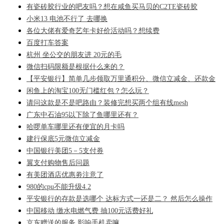
有瓷砖胶行业的吧友吗？想在咸鱼买马贝的C2TE瓷砖胶
小米13 电池不行了 去哪换
各位大佬有爱奇艺年卡好价活动吗？想续费
百度打车答案
杭州 坐公交的朋友进 20元的毛
微信扫码限额是根据什么来的？
【平安银行】简单几步领取万里通积分、微信立减金、还款金
闲鱼上的淘宝100无门槛红包？怎么玩？
请问这款是不是吧路由？装修完想买两个组有线mesh
广东中石油95以下除了鱼哪里还有？
哈啰单车哪里还有便宜的月卡吗
建行保底5元微信立减金
中国银行美团5－5支付券
翼支付购物售后问题
有美团酒店优惠劵注意了
980的cpu不能升级4.2
平安银行的存款是选哪个 达标方式一还是二？ 然后怎么操作
中国移动 缴水电燃气费 抽100元话费好礼
京东赠送的服务 影响手机卖嘛