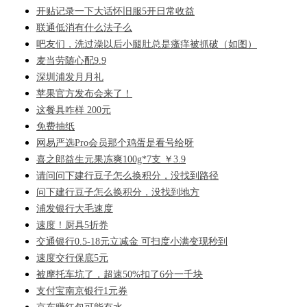
开贴记录一下大话怀旧服5开日常收益
联通低消有什么法子么
吧友们，洗过澡以后小腿肚总是瘙痒被抓破（如图）
麦当劳随心配9.9
深圳浦发月月礼
苹果官方发布会来了！
这餐具咋样 200元
免费抽纸
网易严选Pro会员那个鸡蛋是看号给呀
喜之郎益生元果冻爽100g*7支 ￥3.9
请问问下建行豆子怎么换积分，没找到路径
问下建行豆子怎么换积分，没找到地方
浦发银行大毛速度
速度！厨具5折奍
交通银行0.5-18元立减金 可扫度小满变现秒到
速度交行保底5元
被摩托车坑了，超速50%扣了6分一千块
支付宝南京银行1元券