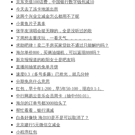
京东充值100话费，中国银行数字钱包减10
今天去了冻卡地派出所
这两个兴业立减金怎么都用不了呢
小黄鱼片子真多
张学友演唱会挺无聊的，全是没听过的歌
下周想去重庆玩，一看天气。。。。。。
求助吧律！卖二手房买家贷款不通过只能解约吗？
海尔单价800，买俩油烟机，可以返现888吗？
新京报报道的欧阳女士是吧友吗
直播间抽奖的免单月饼
速度0.3（多号多薅）已抢光，就几分钟
分期免息什么意思
红包，早十年1-200，早5年50-100，现在0.1-1。
中行网易云音乐会员周卡（抽中付0.01）
海尔的订单号都3000抬头了
帮忙看看，银行满减
白条好像快 海尔03是不是可以取消了？
北京建行5元微信立减金
小程序红包