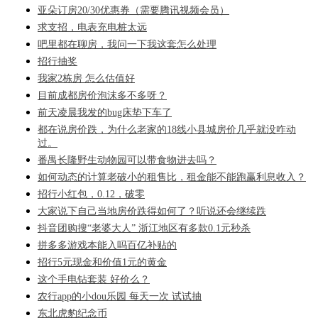
亚朵订房20/30优惠券（需要腾讯视频会员）
求支招，电表充电桩太远
吧里都在聊房，我问一下我这套怎么处理
招行抽奖
我家2栋房 怎么估值好
目前成都房价泡沫多不多呀？
前天凌晨我发的bug床垫下车了
都在说房价跌，为什么老家的18线小县城房价几乎就没咋动
过。
番禺长隆野生动物园可以带食物进去吗？
如何动态的计算老破小的租售比，租金能不能跑赢利息收入？
招行小红包，0.12，破零
大家说下自己当地房价跌得如何了？听说还会继续跌
抖音团购搜“老婆大人” 浙江地区有多款0.1元秒杀
拼多多游戏本能入吗百亿补贴的
招行5元现金和价值1元的黄金
这个手电钻套装 好价么？
农行app的小dou乐园 每天一次 试试抽
东北虎豹纪念币