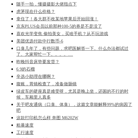
随手一拍，懂摄摄影大佬指点下
虎茅现在什么价格？
拿住了！各大群不收某地苹果后开始回涨！
京东PLUS会员以前那种100-5的券是不是没了
喜欢光学变焦.偷拍美女，买啥手机？从不玩游戏
美团优选付款中行数币-6
口臭几年了，有些问题，求吧医解答一下。什么办法都试过
了。大家帮忙一下。。。。....
昨晚抖音床垫要发货？
6.9的石榴
辛选小助理在哪啊？
腹账，胃镜检查了，准备做肠镜
绿皮车的硬座真是难受呀，尤其是晚上坐，还困的不行的时
候，车厢里人真多
关于吧友通病（口臭、体臭），这篇文章能解释99%的病因了
吧
这款打印机怎么样 奔图 M6202W
粗暴速度
工行速度