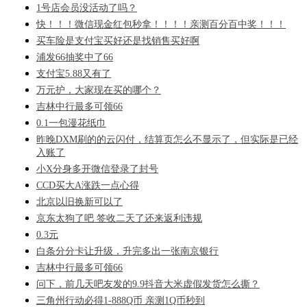
1号店会员没活动了吗？
快！！！微信现金红包秒拿！！！！亲测百分百中奖！！！
买车险是支付宝买好还是找销售买好啊
浦发66抽奖中了66
支付宝5.88又有了
万元护，大家现在买的哪个？
吉林中行最多可领66
0.1一包漫花纸巾
昨晚DXM刷的的云闪付，结算页怎么不显示了，但实际是已经
入账了
小X分身多开微信登录了封号
CCD买大A涨跌一点心得
北京以旧换新可以了
京东太狗了吧 签收二天了还来返利违规
0.3元
白条分分卡让升级，升完多出一张南京银行
吉林中行最多可领66
问下，前几天吧友发的9.9抖音大米虚假发货怎么撕？
三角州行动必得1-888Q币 亲测1Q币秒到