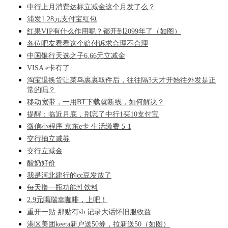
中行上月消费达标立减金这个月发了么？
浦发1.28元支付宝红包
红果VIP有什么作用呢？都开到2099年了（如图）
各位吧友看看这个赔付诉求合理不合理
中国银行天选之子6.66元立减金
VISA e卡有了
淘宝退换货让菜鸟裹裹取件后，往往隔3天才开始往外发是正
常的吗？
移动宽带，一用BT下载就断线，如何解决？
提醒：临近月底，别忘了中行1买10支付宝
微信小程序 京东e卡 生活缴费 5-1
交行抽立减券
交行立减金
酸奶好价
我是河北建行的cc豆发放了
每天撸一瓶功能性饮料
2.9元喝瑞幸咖啡，上吧！
重开一贴 那贴有sb 记录大话怀旧服收益
港区美团keeta新户送50券，拉新送50（如图）