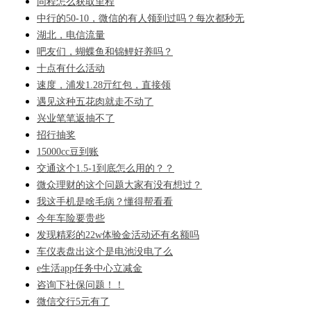
同程怎么获取里程
中行的50-10，微信的有人领到过吗？每次都秒无
湖北，电信流量
吧友们，蝴蝶鱼和锦鲤好养吗？
十点有什么活动
速度，浦发1.28亓红包，直接领
遇见这种五花肉就走不动了
兴业笔笔返抽不了
招行抽奖
15000cc豆到账
交通这个1.5-1到底怎么用的？？
微众理财的这个问题大家有没有想过？
我这手机是啥毛病？懂得帮看看
今年车险要贵些
发现精彩的22w体验金活动还有名额吗
车仪表盘出这个是电池没电了么
e生活app任务中心立减金
咨询下社保问题！！
微信交行5元有了