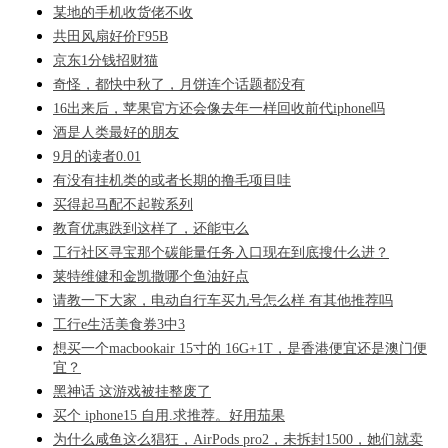
某地的手机收货佬不收
共田风扇好价F95B
京东1分钱招财猫
奇怪，都快中秋了，月饼连个话题都没有
16出来后，苹果官方还会像去年一样回收前代iphone吗
酒是人类最好的朋友
9月的读者0.01
有没有挂机类的或者长期的撸毛项目哇
买得起马配不起鞍系列
教育优惠跌到这样了，还能屯么
工行社区寻宝那个碳能量任务入口现在到底搜什么进？
莱特维健和金凯撒哪个鱼油好点
请教一下大家，电动自行车买九号怎么样 有其他推荐吗
工行e生活美食券3中3
想买一个macbookair 15寸的 16G+1T，是香港便宜还是澳门便
宜？
黑神话 这游戏被挂整废了
买个 iphone15 自用.求推荐。好用茄果
为什么咸鱼这么猖狂，AirPods pro2，未拆封1500，她们就卖