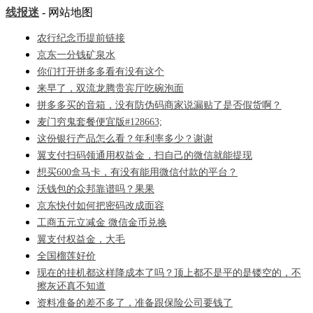
线报迷
- 网站地图
农行纪念币提前链接
京东一分钱矿泉水
你们打开拼多多看有没有这个
来早了，双流龙腾贵宾厅吃碗泡面
拼多多买的音箱，没有防伪码商家说漏贴了是否假货啊？
麦门穷鬼套餐便宜版#128663;
这份银行产品怎么看？年利率多少？谢谢
翼支付扫码领通用权益金，扫自己的微信就能提现
想买600盒马卡，有没有能用微信付款的平台？
沃钱包的众邦靠谱吗？果果
京东快付如何把密码改成面容
工商五元立减金 微信金币兑换
翼支付权益金，大毛
全国榴莲好价
现在的挂机都这样降成本了吗？顶上都不是平的是镂空的，不
擦灰还真不知道
资料准备的差不多了，准备跟保险公司要钱了