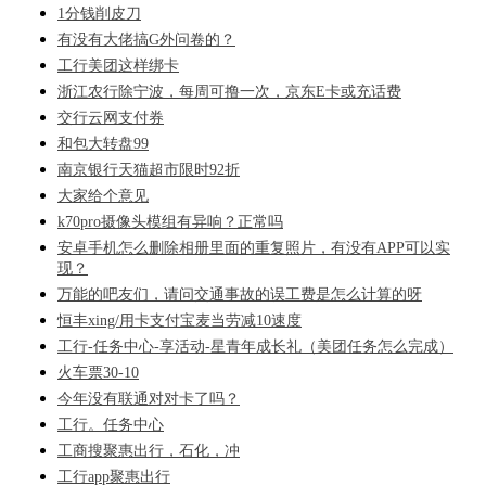
1分钱削皮刀
有没有大佬搞G外问卷的？
工行美团这样绑卡
浙江农行除宁波，每周可撸一次，京东E卡或充话费
交行云网支付券
和包大转盘99
南京银行天猫超市限时92折
大家给个意见
k70pro摄像头模组有异响？正常吗
安卓手机怎么删除相册里面的重复照片，有没有APP可以实
现？
万能的吧友们，请问交通事故的误工费是怎么计算的呀
恒丰xing/用卡支付宝麦当劳减10速度
工行-任务中心-享活动-星青年成长礼（美团任务怎么完成）
火车票30-10
今年没有联通对对卡了吗？
工行。任务中心
工商搜聚惠出行，石化，冲
工行app聚惠出行