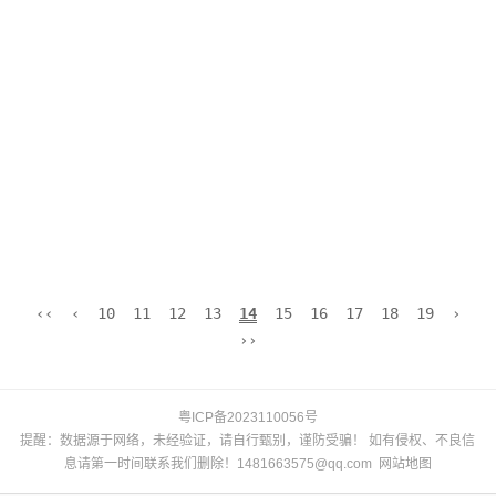
‹‹
‹
10
11
12
13
14
15
16
17
18
19
›
››
粤ICP备2023110056号
提醒：数据源于网络，未经验证，请自行甄别，谨防受骗！ 如有侵权、不良信
息请第一时间联系我们删除！1481663575@qq.com
网站地图