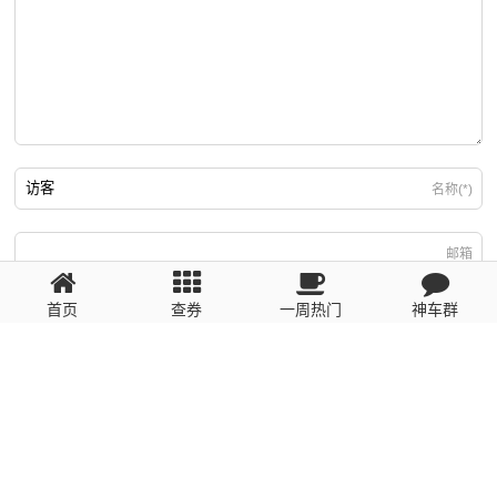
名称(*)
邮箱
首页
查券
一周热门
神车群
游客
回复需填写必要信息
粤ICP备2023110056号
提醒：数据源于网络，未经验证，请自行甄别，谨防受骗！ 如有侵权、不良信
息请第一时间联系我们删除！1481663575@qq.com
网站地图