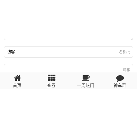
名称(*)
邮箱
首页
查券
一周热门
神车群
游客
回复需填写必要信息
粤ICP备2023110056号
提醒：数据源于网络，未经验证，请自行甄别，谨防受骗！ 如有侵权、不良信
息请第一时间联系我们删除！1481663575@qq.com
网站地图