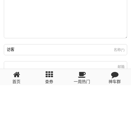
名称(*)
邮箱
首页
查券
一周热门
神车群
游客
回复需填写必要信息
粤ICP备2023110056号
提醒：数据源于网络，未经验证，请自行甄别，谨防受骗！ 如有侵权、不良信
息请第一时间联系我们删除！1481663575@qq.com
网站地图